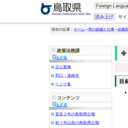
こ
の
ペ
ー
読み上げ
サイ
ジ
を
翻
現在の位置：
ホーム
県の組織と仕事
総務
訳
す
る
政策法務課
令
もどる
主な業務
窓口・連絡先
目
リンク集
コンテンツ
もどる
直近２年の鳥取県公報
前々年以前の鳥取県公報