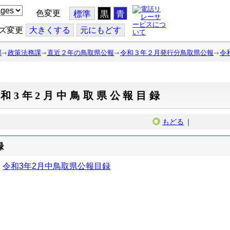
色変更
標準
黒
青
ズ変更
大
きくする
元
にもどす
部
政策法務課
直近２年の鳥取県公報
令和３年２月発行分鳥取県公報
令
和3年2月中鳥取県公報目録
もどる
｜
録
令和3年2月中鳥取県公報目録