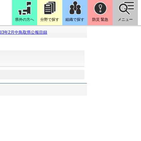
県外の方へ
分野で探す
組織で探す
防災 緊急
メニュー
和3年2月中鳥取県公報目録