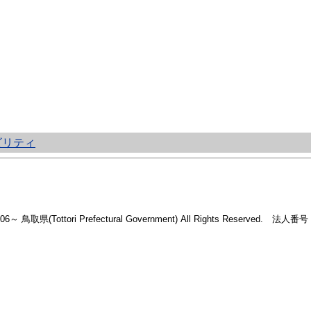
ビリティ
2006～ 鳥取県(Tottori Prefectural Government) All Rights Reserved. 法人番号