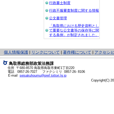
行政書士制度
行政不服審査制度に関する情報
公文書管理
「鳥取県における歴史資料とし
て重要な公文書等の保存等に関
する条例」が制定されました。
と
個人情報保護
|
リンクについて
|
著作権について
|
アクセシ
り
ネ
鳥取県総務部政策法務課
ッ
住所 〒680-8570
鳥取県鳥取市東町1丁目220
ト
電話
0857-26-7027
ファクシミリ 0857-26- 8106
E-mail
seisakuhoumu@pref.tottori.lg.jp
へ
Copyright(C) 
の