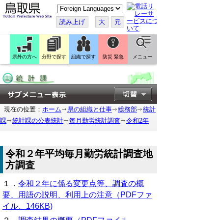
こ
の
ペ
読み上げ
大
元
ー
ジ
を
翻
訳
県外の方へ
分野で探す
組織で探す
防災 緊急
メニュー
す
る
現在の位置：
ホーム
県の組織と仕事
総務部
統計
課
統計課の公表統計
毎月勤労統計調査
令和2年
令和２年平均毎月勤労統計調査地
方調査
１．
令和２年に係る変更点等、調査の概
要、用語の説明、利用上の注意（PDFファ
イル、146KB)