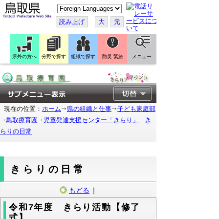
こ
の
ペ
読み上げ
大
元
ー
ジ
を
翻
訳
県外の方へ
分野で探す
組織で探す
防災 緊急
メニュー
す
る
現在の位置：
ホーム
県の組織と仕事
子ども家庭部
鳥取療育園
児童発達支援センター「きらり」
き
らりの日常
きらりの日常
もどる
｜
令和7年度 きらり活動【修了
式】