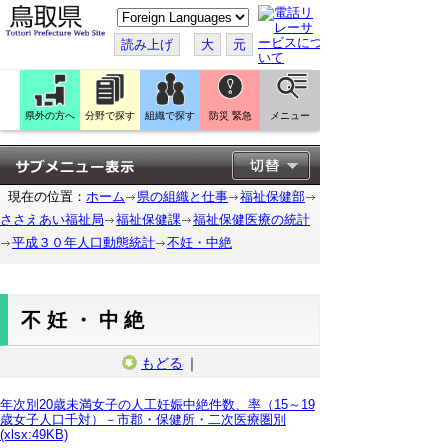
こ
の
ペ
読み上げ
大
元
ー
ジ
を
翻
訳
県外の方へ
分野で探す
組織で探す
防災 緊急
メニュー
す
る
現在の位置：
ホーム
県の組織と仕事
福祉保健部
ささえあい福祉局
福祉保健課
福祉保健医療の統計
平成３０年人口動態統計
不妊・中絶
不妊・中絶
もどる
｜
年次別20歳未満女子の人工妊娠中絶件数、率（15～19
歳女子人口千対）－市郡・保健所・二次医療圏別
(xlsx:49KB)