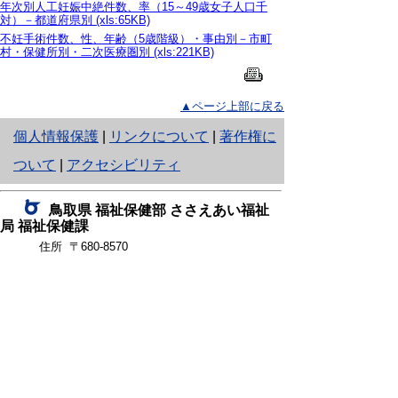
年次別人工妊娠中絶件数、率（15～49歳女子人口千
対）－都道府県別 (xls:65KB)
不妊手術件数、性、年齢（5歳階級）・事由別－市町
村・保健所別・二次医療圏別 (xls:221KB)
▲ページ上部に戻る
と
個人情報保護
|
リンクについて
|
著作権に
り
ついて
|
アクセシビリティ
ネ
鳥取県 福祉保健部 ささえあい福祉
ッ
局 福祉保健課
住所 〒680-8570
ト
鳥取県鳥取市東町1丁目220
へ
電話
0857-26-7138
ファクシミリ 0857-26-8116
の
E-mail
fukushihoken@pref.tottori.lg.jp
下のボタンを押すと、通訳オペレータを通じて手話で
担当課へ電話ができます。（外部リンク）