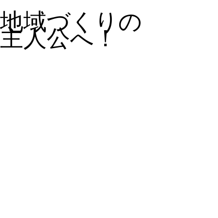
地域づくりの
主人公へ！
作品の説明
若者である自分が主人公になって、地域を盛
り上げていけるよう願いを込めました。
作 者
清藤 真由（きよとう まゆ）
鳥取市・大学生・２１歳
若者優秀賞
【ロゴマーク】
中島 くるみ（なかしま くるみ） 倉吉