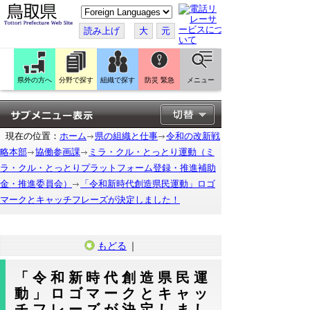
こ
の
ペ
読み上げ
大
元
ー
ジ
を
翻
訳
県外の方へ
分野で探す
組織で探す
防災 緊急
メニュー
す
る
現在の位置：
ホーム
県の組織と仕事
令和の改新戦
略本部
協働参画課
ミラ・クル・とっとり運動（ミ
ラ・クル・とっとりプラットフォーム登録・推進補助
金・推進委員会）
「令和新時代創造県民運動」ロゴ
マークとキャッチフレーズが決定しました！
もどる
｜
「令和新時代創造県民運
動」ロゴマークとキャッ
チフレーズが決定しまし