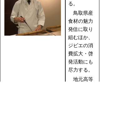
る。
鳥取県産
食材の魅力
発信に取り
組むほか、
ジビエの消
費拡大・啓
発活動にも
尽力する。
地元高等
学校調理科
での講師の
ほか、児童
生徒対象の
料理イベン
トを開催す
るなど若年