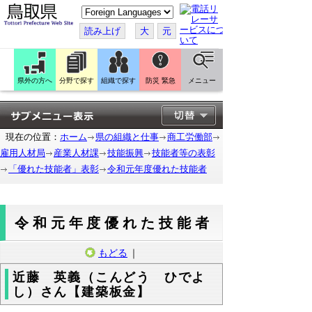
こ
の
ペ
読み上げ
大
元
ー
ジ
を
翻
訳
県外の方へ
分野で探す
組織で探す
防災 緊急
メニュー
す
る
現在の位置：
ホーム
県の組織と仕事
商工労働部
雇用人材局
産業人材課
技能振興
技能者等の表彰
「優れた技能者」表彰
令和元年度優れた技能者
令和元年度優れた技能者
もどる
｜
近藤 英義（こんどう ひでよ
し）さん【建築板金】