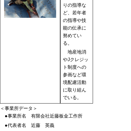
りの指導な
ど、若年者
の指導や技
能の伝承に
努めてい
る。
地産地消
や
J
クレジッ
ト制度への
参画など環
境配慮活動
に取り組ん
でいる。
＜事業所データ＞
●事業所名 有限会社近藤板金工作所
●代表者名 近藤 英義