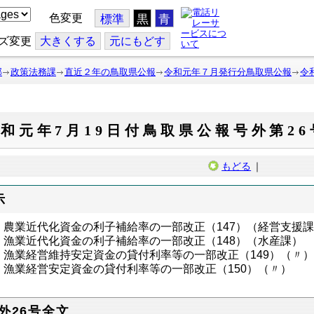
色変更
標準
黒
青
ズ変更
大
きくする
元
にもどす
部
政策法務課
直近２年の鳥取県公報
令和元年７月発行分鳥取県公報
令
和元年7月19日付鳥取県公報号外第26
もどる
｜
示
農業近代化資金の利子補給率の一部改正（147）（経営支援
漁業近代化資金の利子補給率の一部改正（148）（水産課）
漁業経営維持安定資金の貸付利率等の一部改正（149）（〃
漁業経営安定資金の貸付利率等の一部改正（150）（〃）
外26号全文