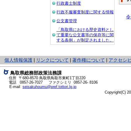
行政書士制度
行政不服審査制度に関する情報
令
公文書管理
「鳥取県における歴史資料とし
て重要な公文書等の保存等に関
する条例」が制定されました。
と
個人情報保護
|
リンクについて
|
著作権について
|
アクセシ
り
ネ
鳥取県総務部政策法務課
ッ
住所 〒680-8570
鳥取県鳥取市東町1丁目220
ト
電話
0857-26-7027
ファクシミリ 0857-26- 8106
E-mail
seisakuhoumu@pref.tottori.lg.jp
へ
Copyright(C) 
の