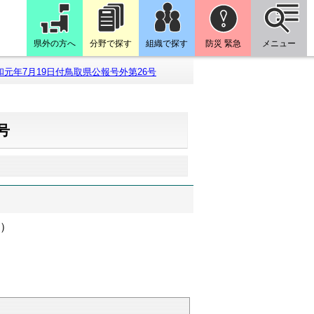
県外の方へ
分野で探す
組織で探す
防災 緊急
メニュー
和元年7月19日付鳥取県公報号外第26号
号
課）
）