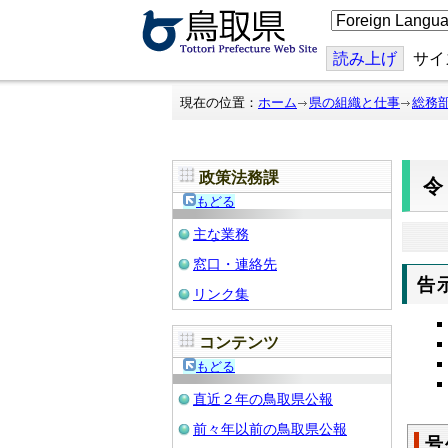
こ
の
ペ
ー
読み上げ
サイ
ジ
を
翻
現在の位置：
ホーム
県の組織と仕事
総務
訳
す
る
政策法務課
令
もどる
主な業務
窓口・連絡先
告
リンク集
コンテンツ
もどる
直近２年の鳥取県公報
前々年以前の鳥取県公報
号