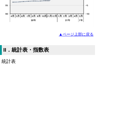
▲ページ上部に戻る
II．統計表・指数表
統計表
表1-1、1-2 現金給与総額・産業、就業形態別
（Excelファイル、19KB)
表2-1、2-2 労働時間・産業、就業形態別
（Excelファイル、19KB)
表3-1、3-2 労働者数・産業、就業形態別
（Excelファイル、17KB)
表4 事業所規模別の賃金、労働時間及び労働者
数【調査産業計】（Excelファイル、14KB)
時系列表1 パートタイム労働者比率及びパート
タイム労働者の時間当たり給与 （Excelファイ