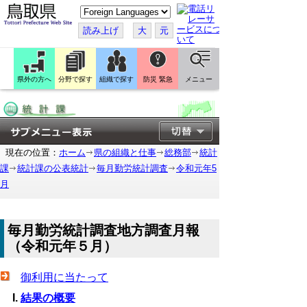
こ
の
ペ
読み上げ
大
元
ー
ジ
を
翻
訳
県外の方へ
分野で探す
組織で探す
防災 緊急
メニュー
す
る
現在の位置：
ホーム
県の組織と仕事
総務部
統計
課
統計課の公表統計
毎月勤労統計調査
令和元年5
月
毎月勤労統計調査地方調査月報
（令和元年５月）
御利用に当たって
結果の概要