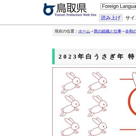
こ
の
ペ
ー
読み上げ
サイ
ジ
を
翻
現在の位置：
ホーム
県の組織と仕事
令和
訳
す
る
2023年白うさぎ年 