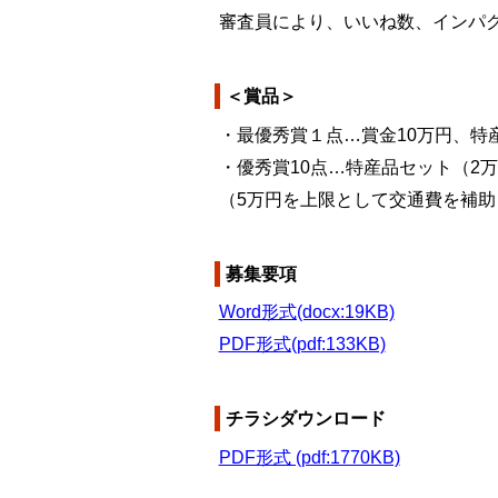
審査員により、いいね数、インパ
＜賞品＞
・最優秀賞１点…賞金10万円、特
・優秀賞10点…特産品セット（2
（
5
万円を上限として交通費を補助
募集要項
Word形式(docx:19KB)
PDF形式(pdf:133KB)
チラシダウンロード
PDF形式 (pdf:1770KB)