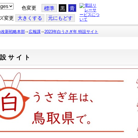
色変更
標準
黒
青
ズ変更
大
きくする
元
にもどす
の改新戦略本部
広報課
2023年白うさぎ年 特設サイト
特設サイト