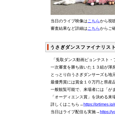
当日のライブ映像は
こちら
から視聴
審査結果など詳細は
こちら
からご
うさぎダンスファイナリス
「兎取ダンス動画ピョンテスト・フ
一次審査を勝ち抜いた１３組が渾
とっとり白うさぎダンサーズも地
最優秀賞には賞金１０万円と県産
一般観覧可能で、来場者には「が
「オーディエンス賞」を決める来
詳しくはこちら→
https://prtimes.
当日はライブ配信も実施→
https:/