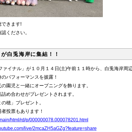
できます!
確認ください。
トが白兎海岸に集結！！
ァイナル」が１０月１４日(土)午前１１時から、白兎海岸周
身のパフォーマンスを披露！
元の園児と一緒にオープニングを飾ります。
品詰め合わせがプレゼントされます。
まの穂」プレゼント。
場者投票もあります！
jp/main/html/rd/p/000000078.000078201.html
/youtube.com/live/2mcaZH5aGZg?feature=share