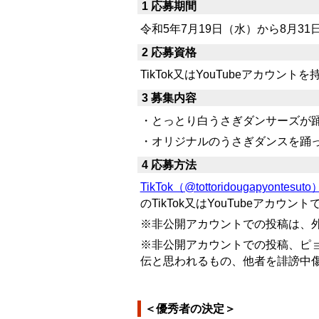
1
応募期間
令和5年7月19日（水）から8月3
2
応募資格
TikTok又はYouTubeアカウ
3
募集内容
・とっとり白うさぎダンサーズが
・オリジナルのうさぎダンスを踊
4 応募方法
TikTok（@tottoridougapyontesuto
のTikTok又はYouTubeアカ
※非公開アカウントでの投稿は、
※非公開アカウントでの投稿、ピ
伝と思われるもの、他者を誹謗中
＜優秀者の決定＞