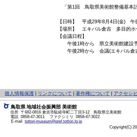
「第1回 鳥取県美術館整備基本計
【日時】 平成29年8月4日(金) 
【場所】 エキパル倉吉 多目的ホ
【会議日程】
午後1時から 県立美術館建設予定
午後2時から 会議(エキパル倉吉
と
個人情報保護
|
リンクについて
|
著作権について
|
アクセシ
り
ネ
鳥取県
地域社会振興部 美術館
ッ
住所 〒682-0816 倉吉市駄経寺町二丁目3-12 鳥取県立美術館
ト
電話
0858-47-3011
ファクシミリ 0858-47-3022
E-mail
tottori-museum@pref.tottori.lg.jp
へ
Copyright(C) 
の