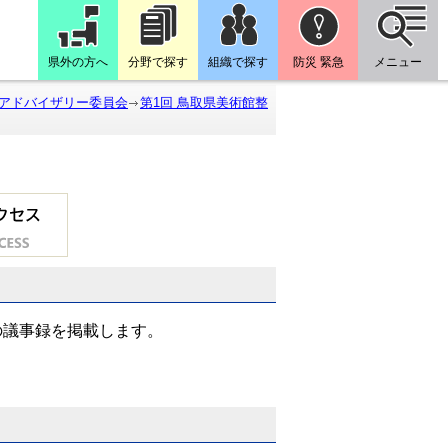
県外の方へ
分野で探す
組織で探す
防災 緊急
メニュー
定アドバイザリー委員会
第1回 鳥取県美術館整
の議事録を掲載します。