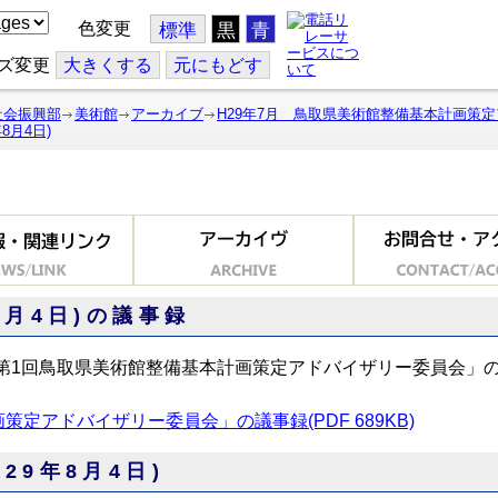
色変更
標準
黒
青
ズ変更
大
きくする
元
にもどす
社会振興部
美術館
アーカイブ
H29年7月 鳥取県美術館整備基本計画策
月4日)
8月4日)の議事録
「第1回鳥取県美術館整備基本計画策定アドバイザリー委員会」
定アドバイザリー委員会」の議事録(PDF 689KB)
29年8月4日)