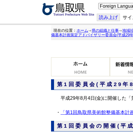
こ
の
ペ
ー
読み上げ
サイ
ジ
を
翻
現在の位置：
ホーム
県の組織と仕事
地域
訳
備基本計画策定アドバイザリー委員会(平成29年8
す
る
第1回委員会(平成29年
平成29年8月4日(金)に開催した
・
「第1回鳥取県美術館整備基本計画策
第1回委員会の開催(平成