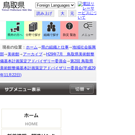
こ
の
ペ
読み上げ
大
元
ー
ジ
を
翻
訳
県外の方へ
分野で探す
組織で探す
防災 緊急
メニュー
す
る
現在の位置：
ホーム
県の組織と仕事
地域社会振興
部
美術館
アーカイブ
H29年7月 鳥取県美術館整
備基本計画策定アドバイザリー委員会
第2回 鳥取県
美術館整備基本計画策定アドバイザリー委員会(平成29
年11月22日)