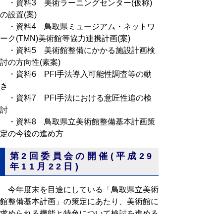
・資料3 美術ラーニングセンター(仮称)
の設置(案)
・資料4 鳥取県ミュージアム・ネットワ
ーク(TMN)美術館等協力連携計画(案)
・資料5 美術館整備にかかる施設計画検
討の方向性(素案)
・資料6 PFI手法導入可能性調査等の動
き
・資料7 PFI手法における意匠性追の検
討
・資料8 鳥取県立美術館整備基本計画策
定の今後の進め方
第2回委員会の開催(平成29
年11月22日)
今年度末を目途にしている「鳥取県立美術
館整備基本計画」の策定にあたり、美術館に
求められる機能と特色について検討を進める