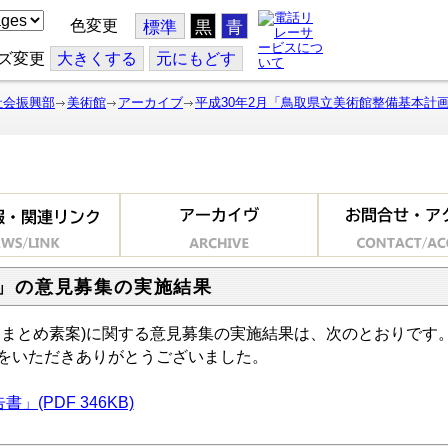
色変更
標準
黒
青
ズ変更
大
きくする
元
にもどす
社会振興部
美術館
アーカイブ
平成30年2月「鳥取県立美術館整備基本計画
)」の意見募集の実施結果
まとめ素案)に関する意見募集の実施結果は、次のとおりです
をいただきありがとうございました。
(PDF 346KB)