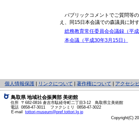
パブリックコメントでご質問等のあ
え、同15日本会議での森議員に対
総務教育常任委員会会議録（平成3
本会議（平成30年3月15日）
と
個人情報保護
|
リンクについて
|
著作権について
|
アクセシ
り
ネ
鳥取県
地域社会振興部 美術館
ッ
住所 〒682-0816 倉吉市駄経寺町二丁目3-12 鳥取県立美術館
ト
電話
0858-47-3011
ファクシミリ 0858-47-3022
E-mail
tottori-museum@pref.tottori.lg.jp
へ
Copyright(C) 
の