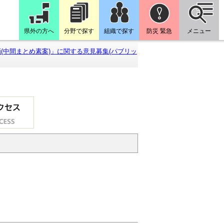
県外の方へ
分野で探す
組織で探す
防災 緊急
メニュー
(中間まとめ素案)」に関する意見募集(パブリッ
。