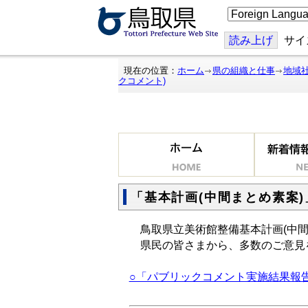
こ
の
ペ
ー
読み上げ
サイ
ジ
を
翻
現在の位置：
ホーム
県の組織と仕事
地域
訳
クコメント)
す
る
「基本計画(中間まとめ素案
鳥取県立美術館整備基本計画(中間
県民の皆さまから、多数のご意見
○「パブリックコメント実施結果報告書」