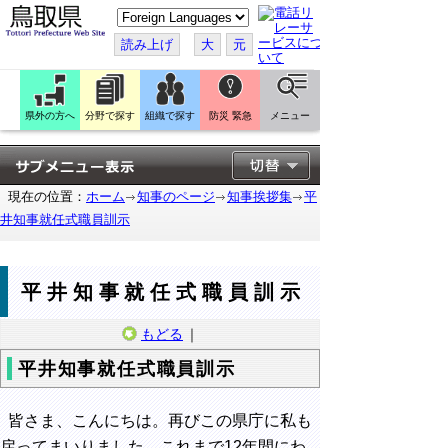
こ
の
ペ
読み上げ
大
元
ー
ジ
を
翻
訳
県外の方へ
分野で探す
組織で探す
防災 緊急
メニュー
す
る
現在の位置：
ホーム
知事のページ
知事挨拶集
平
井知事就任式職員訓示
平井知事就任式職員訓示
もどる
｜
平井知事就任式職員訓示
皆さま、こんにちは。再びこの県庁に私も
戻ってまいりました。これまで12年間にわ