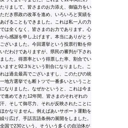
たりまして、皆さまのお力添え、御協力をい
ただき県政の改革を進め、いろいろと実績を
あげることもできました。これは私一人の力
では全くなく、皆さまのお力であります。心
から感謝を申し上げます。本当にありがとう
ございました。今回選挙という投票行動を仰
いだわけでありますが、県民の審判が下され
ました。得票率という得票した率、割合でい
いますと92.3％という割合になりました。こ
れは過去最高でございますし、このたびの統
一地方選挙でも断トツで一番多いということ
になりました。なぜかというと、これは今ま
で進めてきた12年間、皆さまのそれぞれの
汗、そして御尽力、それが反映されたことに
ほかなりません。例えばあいサポート運動を
繰り広げ、手話言語条例の展開をしました。
全国で230という、そういう多くの自治体が