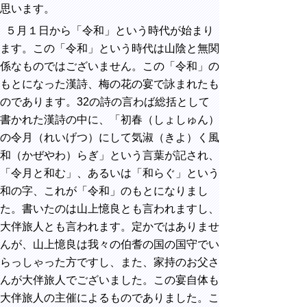
思います。
５月１日から「令和」という時代が始まり
ます。この「令和」という時代は山陰と無関
係なものではございません。この「令和」の
もとになった漢詩、梅の花の宴で詠まれたも
のであります。32の詩の言わば総括として
書かれた漢詩の中に、「初春（しょしゅん）
の令月（れいげつ）にして気淑（きよ）く風
和（かぜやわ）らぎ」という言葉が記され、
「令月と和む」、あるいは「和らぐ」という
和の字、これが「令和」のもとになりまし
た。書いたのは山上憶良とも言われますし、
大伴旅人とも言われます。定かではありませ
んが、山上憶良は我々の伯耆の国の国守でい
らっしゃった方ですし、また、家持のお父さ
んが大伴旅人でございました。この宴自体も
大伴旅人の主催によるものでありました。こ