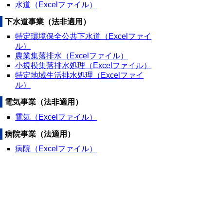
水道（Excelファイル）
下水道事業（法非適用）
特定環境保全公共下水道（Excelファイ
ル）
農業集落排水（Excelファイル）
小規模集落排水処理（Excelファイル）
特定地域生活排水処理（Excelファイ
ル）
電気事業（法非適用）
電気（Excelファイル）
病院事業（法適用）
病院（Excelファイル）
▲ページ上部に戻る
と
個人情報保護
|
リンクについて
|
著作権に
り
ついて
|
アクセシビリティ