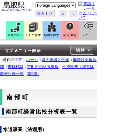
こ
の
ペ
読み上げ
大
元
ー
ジ
を
翻
訳
県外の方へ
分野で探す
組織で探す
防災 緊急
メニュー
す
る
現在の位置：
ホーム
県の組織と仕事
地域社会振興
部
市町村課
市町村の財政情報
平成29年度経営比
較分析表一覧
南部町
南部町
南部町経営比較分析表一覧
水道事業（法適用）