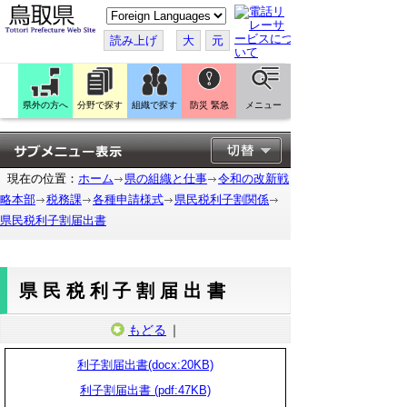
こ
の
ペ
読み上げ
大
元
ー
ジ
を
翻
訳
県外の方へ
分野で探す
組織で探す
防災 緊急
メニュー
す
る
現在の位置：
ホーム
県の組織と仕事
令和の改新戦
略本部
税務課
各種申請様式
県民税利子割関係
県民税利子割届出書
県民税利子割届出書
もどる
｜
利子割届出書(docx:20KB)
利子割届出書 (pdf:47KB)