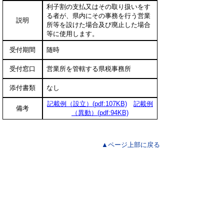
利子割の支払又はその取り扱いをす
る者が、県内にその事務を行う営業
説明
所等を設けた場合及び廃止した場合
等に使用します。
受付期間
随時
受付窓口
営業所を管轄する県税事務所
添付書類
なし
記載例（設立）(pdf:107KB)
記載例
備考
（異動）(pdf:94KB)
▲ページ上部に戻る
と
個人情報保護
|
リンクについて
|
著作権に
り
ついて
|
アクセシビリティ
ネ
ッ
鳥取県
令和の改新戦略本部
税務課
住所 〒680-8570