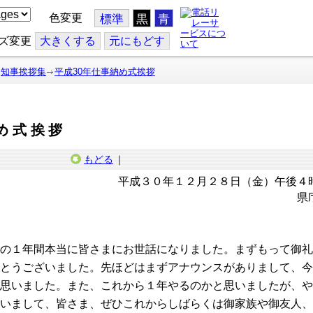
色変更
標準
黒
青
ズ変更
大
きくする
元
にもどす
知事挨拶集
平成30年仕事納め式挨拶
め式挨拶
もどる
｜
平成３０年１２月２８日（金）午後４
県
の１年間本当に皆さまにお世話になりました。まずもって御礼
とうございました。先ほどはまずアナウンスがありまして、今
思いました。また、これから１年やるのかと思いましたが、や
いまして、皆さま、ぜひこれからしばらくは御家族や御友人、