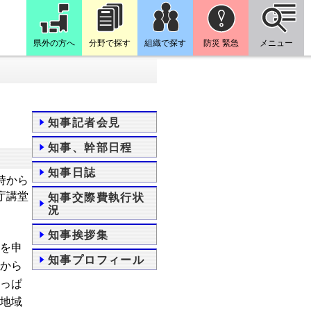
県外の方へ
分野で探す
組織で探す
防災 緊急
メニュー
知事記者会見
知事、幹部日程
知事日誌
時から
庁講堂
知事交際費執行状
況
知事挨拶集
を申
知事プロフィール
から
っぱ
地域