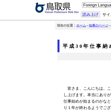
こ
の
ペ
ー
読み上げ
サイ
ジ
を
翻
現在の位置：
ホーム
知事のページ
訳
す
る
平成30年仕事納
皆さま、こんにちは。こ
し上げます。本当にありが
仕事始めが始まるのかなと
り１年が終わるようでござ