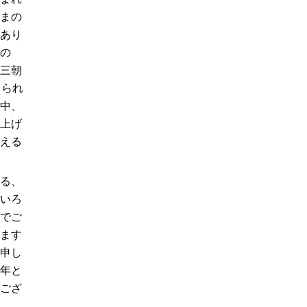
まの
あり
の
三朝
出られ
中、
上げ
える
る、
いろ
でご
ます
申し
年と
ござ