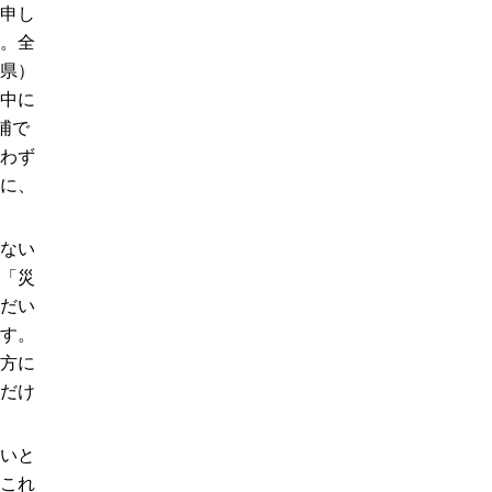
申し
。全
県）
中に
浦で
わず
に、
ない
「災
だい
す。
方に
だけ
いと
これ