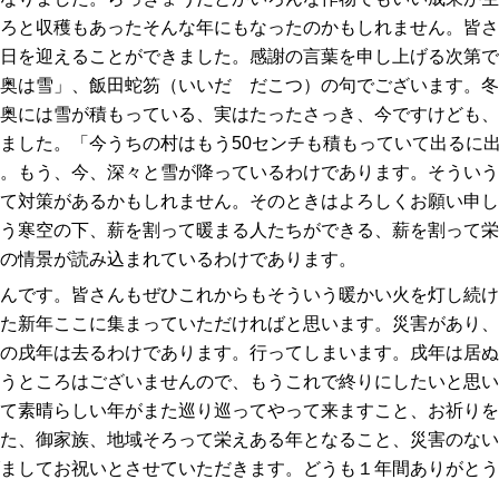
ろと収穫もあったそんな年にもなったのかもしれません。皆さ
日を迎えることができました。感謝の言葉を申し上げる次第で
奥は雪」、飯田蛇笏（いいだ だこつ）の句でございます。冬
奥には雪が積もっている、実はたったさっき、今ですけども、
ました。「今うちの村はもう50センチも積もっていて出るに
。もう、今、深々と雪が降っているわけであります。そういう
て対策があるかもしれません。そのときはよろしくお願い申し
う寒空の下、薪を割って暖まる人たちができる、薪を割って栄
の情景が読み込まれているわけであります。
んです。皆さんもぜひこれからもそういう暖かい火を灯し続け
た新年ここに集まっていただければと思います。災害があり、
の戌年は去るわけであります。行ってしまいます。戌年は居ぬ
うところはございませんので、もうこれで終りにしたいと思い
て素晴らしい年がまた巡り巡ってやって来ますこと、お祈りを
た、御家族、地域そろって栄えある年となること、災害のない
ましてお祝いとさせていただきます。どうも１年間ありがとう