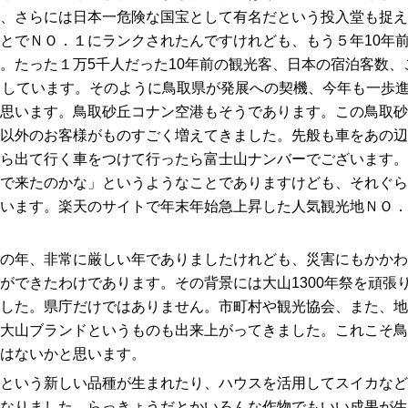
、さらには日本一危険な国宝として有名だという投入堂も捉え
とでＮＯ．１にランクされたんですけれども、もう５年10年
。たった１万5千人だった10年前の観光客、日本の宿泊客数、
としています。そのように鳥取県が発展への契機、今年も一歩
思います。鳥取砂丘コナン空港もそうであります。この鳥取砂
以外のお客様がものすごく増えてきました。先般も車をあの辺
ら出て行く車をつけて行ったら富士山ナンバーでございます。
で来たのかな」というようなことでありますけども、それぐら
います。楽天のサイトで年末年始急上昇した人気観光地ＮＯ．
の年、非常に厳しい年でありましたけれども、災害にもかかわ
ができたわけであります。その背景には大山1300年祭を頑張
した。県庁だけではありません。市町村や観光協会、また、地
大山ブランドというものも出来上がってきました。これこそ鳥
はないかと思います。
という新しい品種が生まれたり、ハウスを活用してスイカなど
なりました。らっきょうだとかいろんな作物でもいい成果が生