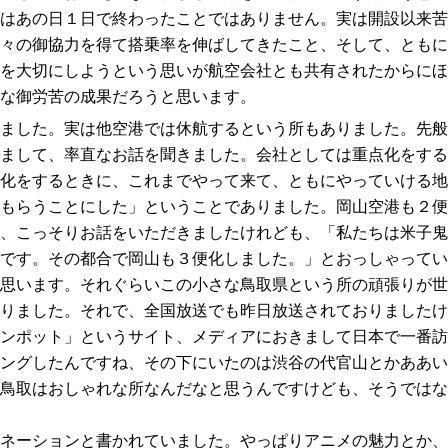
はあの日１日で終わったことではありません。実は開設以来苦
々の御協力を得て搭乗率を伸ばしてきたこと、そして、ともに
を大切にしようという思いが航空会社とも共有されたからにほ
な御労苦の成果だろうと思います。
ました。実は他空港では休航するという所もありました。先般
まして、率直なお話を聞きました。会社としては重点化をする
化をするときに、これまでやって来て、ともにやっていける地
もらうことにした」ということでありました。岡山空港も２便
、こっそりお話をいただきましたけれども、「私たちは米子鬼
です。その都合で岡山も３便化しました。」とおっしゃってい
思います。それぐらいこの小さな鳥取県という所の頑張りが世
りました。それで、全国放送でも昨日放送されておりましたけ
ンポット」というサイト、メディアにおきまして日本で一番訪
ングしたんですね、その下にいたのは渋谷の代官山とかああい
鳥取はおしゃれな所なんだなと思うんですけども、そうではな
ネーションと書かれていました。やっぱりアニメの魅力とか、