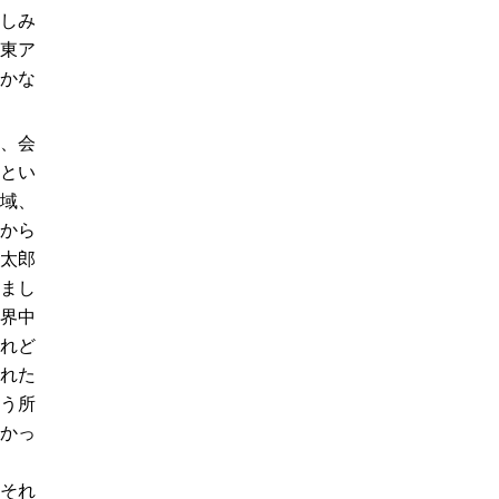
しみ
東ア
かな
、会
とい
域、
から
太郎
まし
界中
れど
れた
う所
かっ
それ