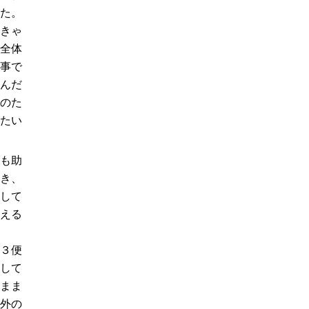
た。
きゃ
全体
事で
んだ
のた
たい
も助
き、
して
える
３便
して
まま
外の