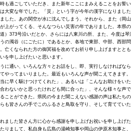
時も過ごしていただき、また新年ここにまみえることをお誓い
は大変な年でした。「災」という字が今年の漢字になりました
ました。あの関空が水に沈んでしまう。それから、また（岡山
が上がってくる、そんなつらい災害の年でありました。本県の
道）373号沿いだとか、さらには八東川の所、また、今度は琴
うの濁谷（にごたに）であるとか、各地で東部、中部、西部問
。亡くなられた方の御冥福を改めてお祈り申し上げますととも
いを申し上げたいと思います。
うに通い、いろんな方々とお話をし、即、実行しなければなら
てやってまいりました。最近もいろんな声が聞こえてきます。
当に早く駆けつけてくれた」、あるいは「こんなお助けをいた
合わないかと思ったけれども間に合った」、そんな様々な声で
ることができた。県民の今まだ聞こえない感謝の声は私たちの
らも皆さんの手でこのふるさと鳥取を守り、そして育てていた
れました皆さん方に心から感謝を申し上げお祝いを申し上げた
たりまして、私自身も広島の湯崎知事や岡山の伊原木知事と、