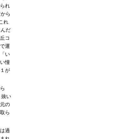
られ
前から
これ
進んだ
丘コ
で運
「い
い憧
１が
ら
り抜い
元の
取ら
は過
まれ