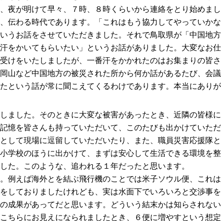
、夜が明けて早々、７時、８時くらいから連絡をとり始めまし
、伝わる時代であります。「これはもう協力してやっていかな
いうお話をさせていただきました。それで鳥取県が「中国地方
汗をかいてもらいたい」というお話がありました。大変なお仕
受けをいたしましたが、一番汗をかかれたのはお集まりの皆さ
岡山など中国地方の被災された所から何か話があるたび、会議
たという話が常に聞こえてくるわけであります。本当にありが
しました。そのときに大変な被害があったとき、近隣の皆様に
記憶を皆さんも持っていただいて、このたびも出かけていただ
として現場に逗留していただいたり、また、職員災害応援隊と
小学校のほうに出かけて、まずは安心して生活できる環境を整
した。このような、追われる１年だったと思います。
。例えば海外とを結ぶ飛行機のことでは米子ソウル便、これは
をしておりましたけれども、実は水面下でいろいろと交渉事を
の成果があってだと思います。どういう結末かは知らされない
こちらにお見えになられましたとき、６便に増やすという想定