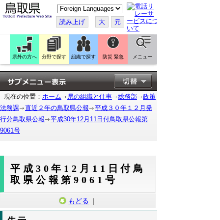
こ
の
ペ
読み上げ
大
元
ー
ジ
を
翻
訳
県外の方へ
分野で探す
組織で探す
防災 緊急
メニュー
す
る
現在の位置：
ホーム
県の組織と仕事
総務部
政策
法務課
直近２年の鳥取県公報
平成３０年１２月発
行分鳥取県公報
平成30年12月11日付鳥取県公報第
9061号
平成30年12月11日付鳥
取県公報第9061号
もどる
｜