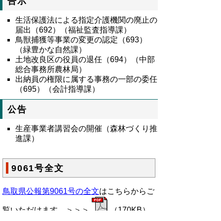
告示
生活保護法による指定介護機関の廃止の
届出（692）（福祉監査指導課）
鳥獣捕獲等事業の変更の認定（693）
（緑豊かな自然課）
土地改良区の役員の退任（694）（中部
総合事務所農林局）
出納員の権限に属する事務の一部の委任
（695）（会計指導課）
公告
生産事業者講習会の開催（森林づくり推
進課）
9061号全文
鳥取県公報第9061号の全文
はこちらからご
覧いただけます。＞＞＞
（170KB）