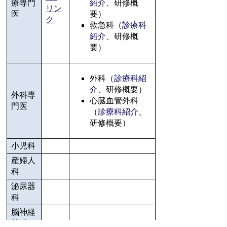
療専門
紹介
、研修概
リン
医
要）
ク
救急科（
診療科
紹介
、研修概
要）
外科（
診療科紹
介
、研修概要）
外科専
心臓血管外科
門医
（
診療科紹介
、
研修概要）
小児科
産婦人
科
泌尿器
科
脳神経
外科