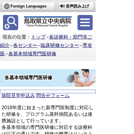
Foreign Languages
音声読み上げ
簡体中文
繁体中文
한국어
現在の位置：
トップ
各診療科・部門等ご
紹介
各センター
臨床研修センター
専攻
医
各基本領域専門医研修
各基本領域専門医研修
病院見学申込み
問合せフォーム
2018年度に始まった新専門医制度に対応し
た研修を、プログラム基幹病院あるいは連
携施設として行っています。
各基本領域の専門医研修に対応する診療科
は以下の通りです。研修の概要はリンクよ