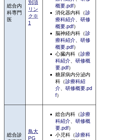
別項
総合内
概要.pdf
）
リン
科専門
消化器内科（
診
ク※
医
療科紹介
、
研修
1
概要.pdf
）
脳神経内科（
診
療科紹介
、
研修
概要.pdf
）
心臓内科（
診療
科紹介
、
研修概
要.pdf
）
糖尿病内分泌内
科（
診療科紹
介
、
研修概要.pd
f
）
総合内科（
診療
科紹介
、
研修概
要.pdf
）
鳥大
総合診
小児科（
診療科
PG