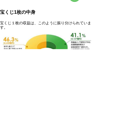
宝くじ1枚の中身
宝くじ１枚の収益は、このように振り分けられていま
す。
▲ページ上部に戻る
と
個人情報保護
|
リンクについて
|
著作権に
り
ついて
|
アクセシビリティ
ネ
鳥取県
令和の改新戦略本部
財政課
ッ
住所 〒680-8570