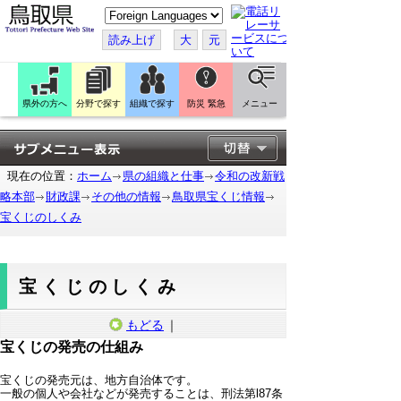
こ
の
ペ
読み上げ
大
元
ー
ジ
を
翻
訳
県外の方へ
分野で探す
組織で探す
防災 緊急
メニュー
す
る
現在の位置：
ホーム
県の組織と仕事
令和の改新戦
略本部
財政課
その他の情報
鳥取県宝くじ情報
宝くじのしくみ
宝くじのしくみ
もどる
｜
宝くじの発売の仕組み
宝くじの発売元は、地方自治体です。
一般の個人や会社などが発売することは、刑法第l87条