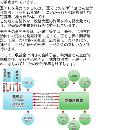
で禁止されています。
宝くじを発売できるのは、“宝くじの法律”「当せん金付
証票法」（昭和23年施行）に定められた都道府県と指
定都市（地方自治体）です。
この地方自治体が、総務大臣の許可を得て発売元とな
り、発売等の事務を銀行等に委託しています。
発売等の事務を受託した銀行等では、発売元（地方自
治体）の定めた発売計画に従って、宝くじ券の図柄選
定、印刷、売り場への配送、広報宣伝、売りさばき、
抽せん、当せん番号の発表、当せん金の支払いなどを
行います。
そして、収益金は抽せん会終了後、時効当せん金は時
効成立後、それぞれ発売元（地方自治体）へ納付さ
れ、はじめて1回分の受託業務を終了します。