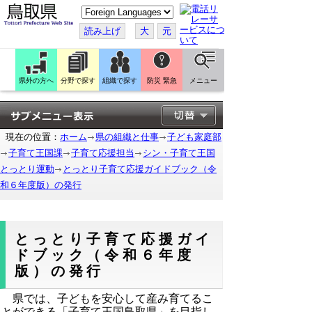
こ
の
ペ
読み上げ
大
元
ー
ジ
を
翻
訳
県外の方へ
分野で探す
組織で探す
防災 緊急
メニュー
す
る
現在の位置：
ホーム
県の組織と仕事
子ども家庭部
子育て王国課
子育て応援担当
シン・子育て王国
とっとり運動
とっとり子育て応援ガイドブック（令
和６年度版）の発行
とっとり子育て応援ガイ
ドブック（令和６年度
版）の発行
県では、子どもを安心して産み育てるこ
とができる「子育て王国鳥取県」を目指し