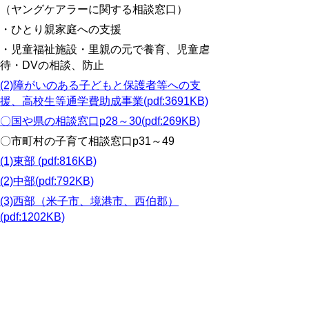
（ヤングケアラーに関する相談窓口）
・ひとり親家庭への支援
・児童福祉施設・里親の元で養育、児童虐
待・DVの相談、防止
(2)障がいのある子どもと保護者等への支
援、高校生等通学費助成事業(pdf:3691KB)
〇国や県の相談窓口p28～30(pdf:269KB)
〇市町村の子育て相談窓口p31～49
(1)東部 (pdf:816KB)
(2)中部(pdf:792KB)
(3)西部（米子市、境港市、西伯郡）
(pdf:1202KB)
(4)西部（日野郡）(pdf:819KB)
〇保育施設等一覧p50～65
(1)東部～中部(pdf:479KB)
(2)西部(pdf:369KB)