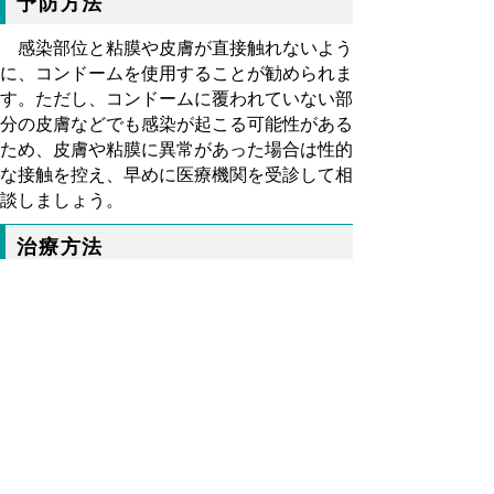
予防方法
感染部位と粘膜や皮膚が直接触れないよう
に、コンドームを使用することが勧められま
す。ただし、コンドームに覆われていない部
分の皮膚などでも感染が起こる可能性がある
ため、皮膚や粘膜に異常があった場合は性的
な接触を控え、早めに医療機関を受診して相
談しましょう。
治療方法
一般的には、外来で処方された抗菌薬を内
服することで治療します。
医師が治療を終了とするまでは、処方され
た薬は確実に飲みましょう。また、性交渉等
の感染拡大につながる行為は、医師が安全と
判断するまでは控えましょう。
また、周囲で感染の可能性がある方（パー
トナー等）と一緒に検査を行い、必要に応じ