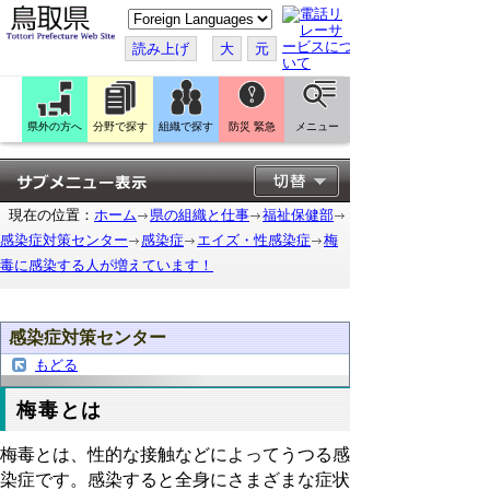
こ
の
ペ
読み上げ
大
元
ー
ジ
を
翻
訳
県外の方へ
分野で探す
組織で探す
防災 緊急
メニュー
す
る
現在の位置：
ホーム
県の組織と仕事
福祉保健部
感染症対策センター
感染症
エイズ・性感染症
梅
毒に感染する人が増えています！
感染症対策センター
もどる
梅毒とは
梅毒とは、性的な接触などによってうつる感
染症です。感染すると全身にさまざまな症状