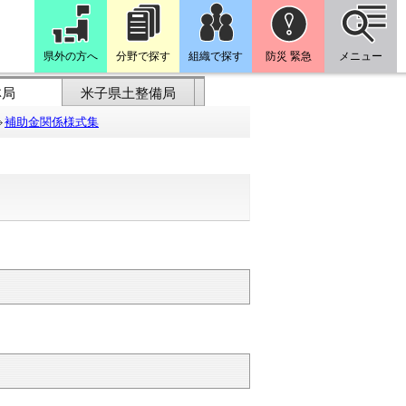
県外の方へ
分野で探す
組織で探す
防災 緊急
メニュー
林局
米子県土整備局
補助金関係様式集