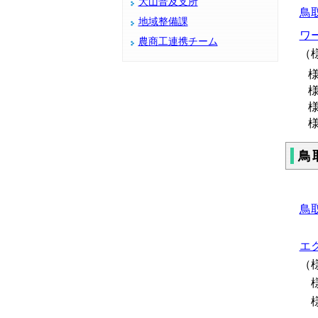
大山普及支所
鳥
地域整備課
ワー
農商工連携チーム
（
様
様
様
様
鳥
鳥
エク
（
様
様