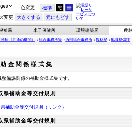
色変更
標準
黒
青
ズ変更
大
きくする
元
にもどす
福祉局
米子保健所
環境建築局
農
事務所（共通の機関）
総合事務所等
西部総合事務所
農林局
地域整備課
補助金関係様式集
域整備課関係の補助金様式集です。
取県補助金等交付規則
取県補助金等交付規則（リンク）
取県補助金等交付規則