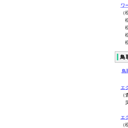
ワー
（
様
様
様
様
鳥
鳥
エク
（
災
エク
（