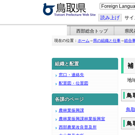
こ
の
ペ
ー
読み上げ
サイ
ジ
を
翻
西部総合トップ
県民
訳
す
現在の位置：
ホーム
県の組織と仕事
総合
る
組織と配置
窓口・連絡先
地
配置図・位置図
鳥
各課のページ
鳥
農林業振興課
農林業振興課林業振興室
鳥
西部農業改良普及所