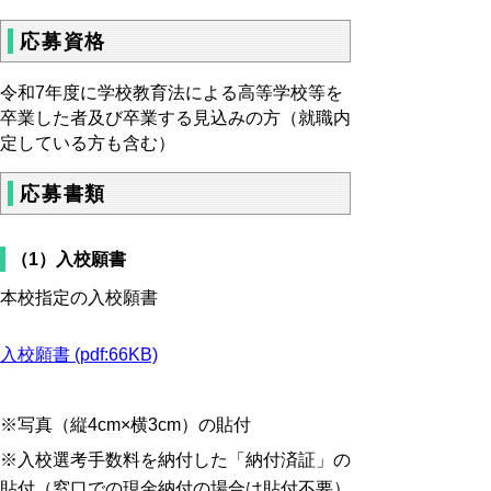
応募資格
令和7年度に学校教育法による高等学校等を
卒業した者及び卒業する見込みの方（就職内
定している方も含む）
応募書類
（1）入校願書
本校指定の入校願書
入校願書 (pdf:66KB)
※写真（縦4cm×横3cm）の貼付
※入校選考手数料を納付した「納付済証」の
貼付（窓口での現金納付の場合は貼付不要）