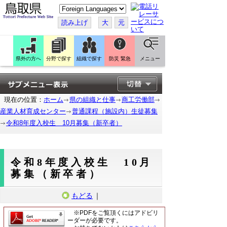
こ
の
ペ
読み上げ
大
元
ー
ジ
を
翻
訳
県外の方へ
分野で探す
組織で探す
防災 緊急
メニュー
す
る
現在の位置：
ホーム
県の組織と仕事
商工労働部
産業人材育成センター
普通課程（施設内）生徒募集
令和8年度入校生 10月募集（新卒者）
令和8年度入校生 10月
募集（新卒者）
もどる
｜
※PDFをご覧頂くにはアドビリ
ーダーが必要です。