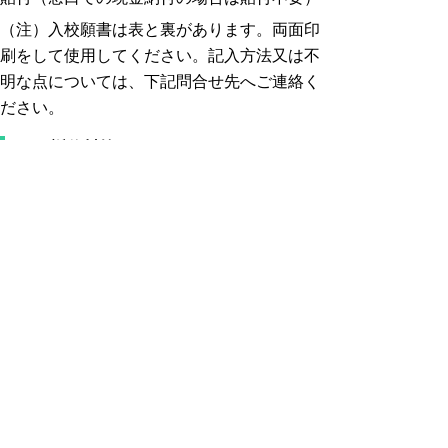
（注）入校願書は表と裏があります。両面印
刷をして使用してください。記入方法又は不
明な点については、下記問合せ先へご連絡く
ださい。
（2）返信封筒
宛名面に、応募者の住所・氏名を記入し110
円切手を貼付したもの（長3号
23.5cm×12cm程度）
（3）調査書
高等学校等の長が作成した調査書
応募手続・問合せ先
応募手続