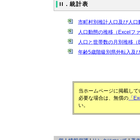
II．統計表
市町村別推計人口及び人口動態
人口動態の推移（Excelファ
人口と世帯数の月別推移（Ex
年齢5歳階級別県外転入及び
当ホームページに掲載してい
必要な場合は、無償の
「E
い。