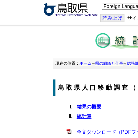
こ
の
ペ
ー
読み上げ
サイ
ジ
を
翻
訳
す
る
現在の位置：
ホーム
県の組織と仕事
総務
鳥取県人口移動調査（
結果の概要
統計表
全文ダウンロード（PDFファ