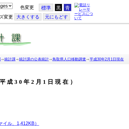
色変更
標準
黒
青
ズ変更
大
きくする
元
にもどす
部
統計課
統計課の公表統計
鳥取県人口移動調査
平成30年2月1日現在
平成30年2月1日現在）
イル、1,412KB）