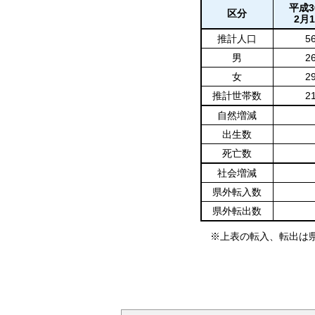
平成3
区分
2月
推計人口
5
男
2
女
2
推計世帯数
2
自然増減
出生数
死亡数
社会増減
県外転入数
県外転出数
※上表の転入、転出は