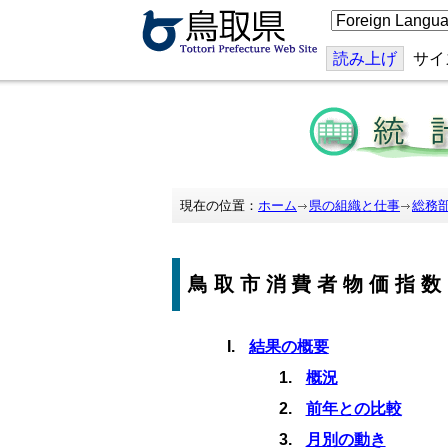
こ
の
ペ
ー
読み上げ
サイ
ジ
を
翻
訳
す
る
現在の位置：
ホーム
県の組織と仕事
総務
鳥取市消費者物価指数
結果の概要
概況
前年との比較
月別の動き