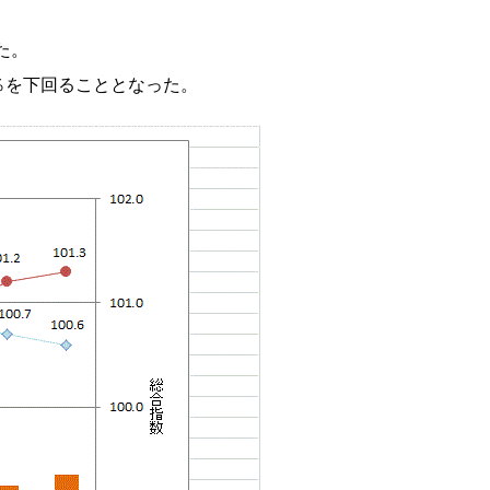
た。
％を下回ることとなった。