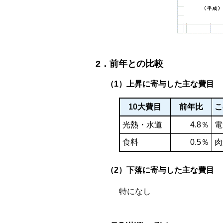
2．前年との比較
（1）上昇に寄与した主な費目
10大費目
前年比
こ
光熱・水道
4.8％
電
食料
0.5％
肉
（2）下落に寄与した主な費目
特になし