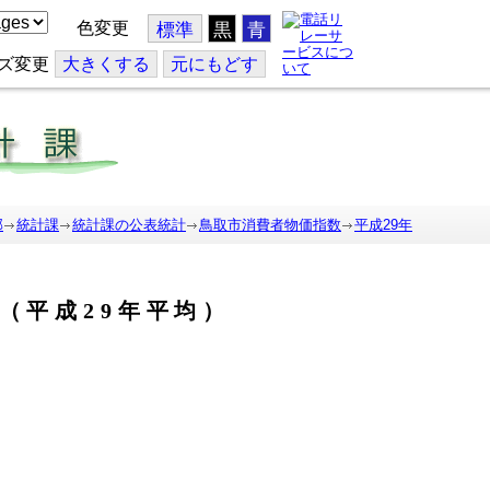
色変更
標準
黒
青
ズ変更
大
きくする
元
にもどす
部
統計課
統計課の公表統計
鳥取市消費者物価指数
平成29年
（平成29年平均）