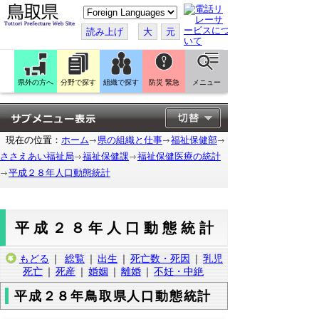
こ
の
ペ
読み上げ
大
元
ー
ジ
を
翻
訳
県外の方へ
分野で探す
組織で探す
防災 緊急
メニュー
す
る
現在の位置：
ホーム
県の組織と仕事
福祉保健部
ささえあい福祉局
福祉保健課
福祉保健医療の統計
平成２８年人口動態統計
平成２８年人口動態統計
もどる
｜
総覧
｜
出生
｜
死亡数・死因
｜
乳児
死亡
｜
死産
｜
婚姻
｜
離婚
｜
不妊・中絶
平成２８年鳥取県人口動態統計