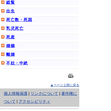
総覧
出生
死亡数・死因
乳児死亡
死産
婚姻
離婚
不妊・中絶
▲ページ上部に戻る
と
個人情報保護
|
リンクについて
|
著作権に
り
ついて
|
アクセシビリティ
ネ