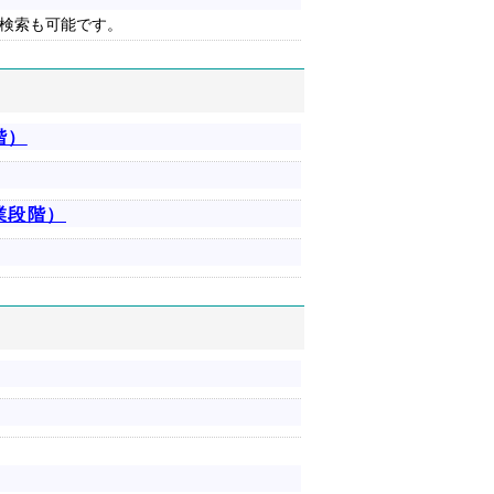
検索も可能です。
階）
業段階）