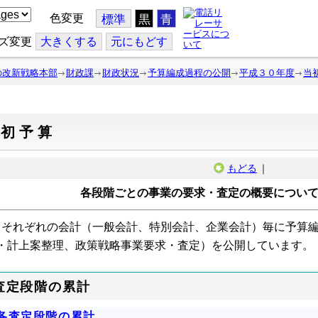
色変更
標準
黒
青
ズ変更
大
きくする
元
にもどす
の改新戦略本部
財政課
財政状況
予算編成過程の公開
平成３０年度
当
当初予算
もどる
｜
各段階ごとの事業の要求・査定の概要につい
れぞれの会計（一般会計、特別会計、企業会計）毎に予算編
・計上案整理、政策戦略事業要求・査定）を公開しています。
査定段階の累計
各査定段階の累計