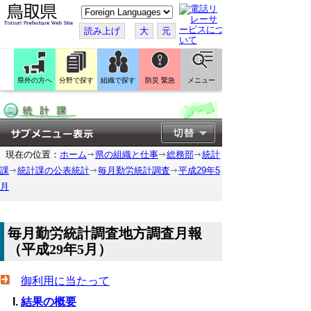
こ
の
ペ
読み上げ
大
元
ー
ジ
を
翻
訳
県外の方へ
分野で探す
組織で探す
防災 緊急
メニュー
す
る
現在の位置：
ホーム
県の組織と仕事
総務部
統計
課
統計課の公表統計
毎月勤労統計調査
平成29年5
月
毎月勤労統計調査地方調査月報
（平成29年5月）
御利用に当たって
結果の概要