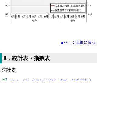
▲ページ上部に戻る
II．統計表・指数表
統計表
表1-1、1-2 現金給与総額・産業、就業形態別
（Excelファイル、42KB)
表2-1、2-2 労働時間・産業、就業形態別
（Excelファイル、44KB)
表3-1、3-2 労働者数・産業、就業形態別
（Excelファイル、42KB)
表4 事業所規模別の賃金、労働時間及び労働者
数【調査産業計】（Excelファイル、34KB)