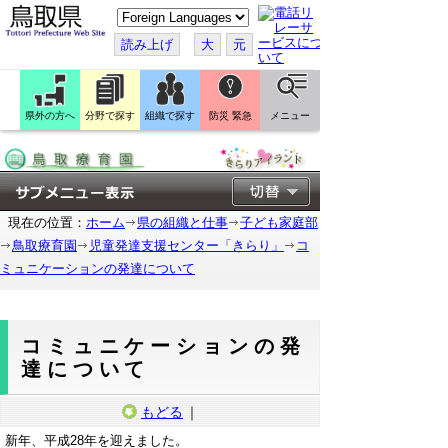
こ
の
ペ
読み上げ
大
元
ー
ジ
を
翻
訳
県外の方へ
分野で探す
組織で探す
防災 緊急
メニュー
す
る
現在の位置：
ホーム
県の組織と仕事
子ども家庭部
鳥取療育園
児童発達支援センター「きらり」
コ
ミュニケーションの発達について
コミュニケーションの発
達について
もどる
｜
新年、平成28年を迎えました。