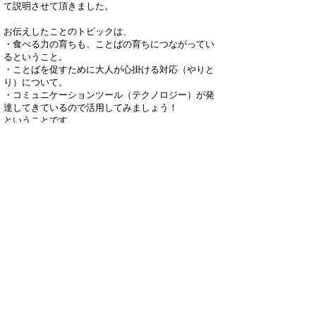
て説明させて頂きました。
お伝えしたことのトピックは、
・食べる力の育ちも、ことばの育ちにつながってい
るということ。
・ことばを促すために大人が心掛ける対応（やりと
り）について。
・コミュニケーションツール（テクノロジー）が発
達してきているので活用してみましょう！
ということです。
みなさんの子育ての参考になればうれしいです。
今後とも子どもと楽しく遊んでいきましょう！
もどる
｜
▲ページ上部に戻る
と
個人情報保護
|
リンクについて
|
著作権に
り
ついて
|
アクセシビリティ
ネ
鳥取県立鳥取療育園
ッ