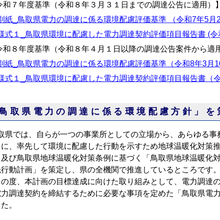
令和７年度基準（令和８年３月３１日までの調達公告に適用）
別紙_鳥取県電力の調達に係る環境配慮評価基準 （令和7年5月22日
様式１_鳥取県環境に配慮した電力調達契約評価項目報告書 (令和7年5
令和８年度基準（令和８年４月１日以降の調達公告案件から適
別紙_鳥取県電力の調達に係る環境配慮評価基準（令和8年3月10日
様式１_鳥取県環境に配慮した電力調達契約評価項目報告書（令和8年
鳥取県電力の調達に係る環境配慮方針」を
取県では、自らが一つの事業所としての立場から、あらゆる事
もに、率先して環境に配慮した行動を示すため地球温暖化対策
」及び鳥取県地球温暖化対策条例に基づく「鳥取県地球温暖化
先行動計画」を策定し、県の全機関で推進しているところです
の度、本計画の目標達成に向けた取り組みとして、電力調達の
電力調達契約を締結するために必要な事項を定めた「鳥取県電
した。