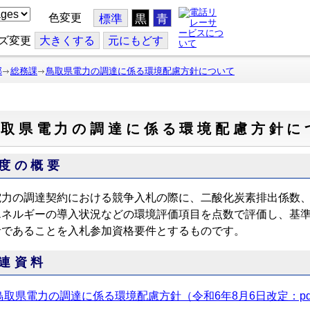
色変更
標準
黒
青
ズ変更
大
きくする
元
にもどす
部
総務課
鳥取県電力の調達に係る環境配慮方針について
鳥取県電力の調達に係る環境配慮方針に
度の概要
力の調達契約における競争入札の際に、二酸化炭素排出係数、
エネルギーの導入状況などの環境評価項目を点数で評価し、基準
者であることを入札参加資格要件とするものです。
連資料
鳥取県電力の調達に係る環境配慮方針（令和6年8月6日改定：pdf,