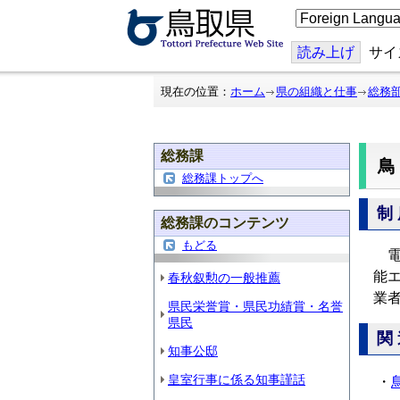
こ
の
ペ
ー
読み上げ
サイ
ジ
を
翻
現在の位置：
ホーム
県の組織と仕事
総務
訳
す
る
総務課
総務課トップへ
制
総務課のコンテンツ
もどる
電
能
春秋叙勲の一般推薦
業
県民栄誉賞・県民功績賞・名誉
県民
関
知事公邸
皇室行事に係る知事謹話
・