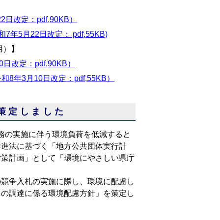
】
改定：pdf,90KB）
月22日改定： pdf,55KB)
用）】
改定：pdf,90KB）
3月10日改定：pdf,55KB）
策定しました
務の実施に伴う環境負荷を低減すると
推進法に基づく「地方公共団体実行計
対策計画」として「環境にやさしい県庁
。
競争入札の実施に際し、環境に配慮し
力の調達に係る環境配慮方針」を策定し