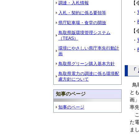
調達・入札情報
【
・
入札・契約に係る要領等
・
県庁駐車場・食堂の開放
【
鳥取県版環境管理システム
（TEAS）
・
環境にやさしい県庁率先行動計
・
画
鳥取県グリーン購入基本方針
「
鳥取県電力の調達に係る環境配
慮方針について
鳥
と
知事のページ
画
知事のページ
率
こ
た
ま