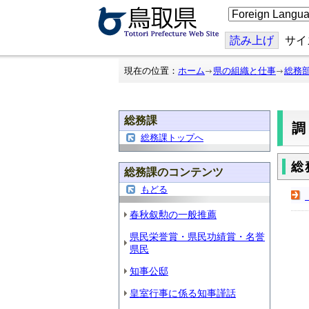
こ
の
ペ
ー
読み上げ
サイ
ジ
を
翻
現在の位置：
ホーム
県の組織と仕事
総務
訳
す
る
総務課
総務課トップへ
総
総務課のコンテンツ
もどる
春秋叙勲の一般推薦
県民栄誉賞・県民功績賞・名誉
県民
知事公邸
皇室行事に係る知事謹話