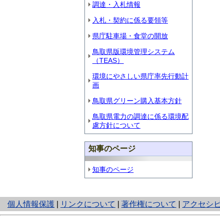
調達・入札情報
入札・契約に係る要領等
県庁駐車場・食堂の開放
鳥取県版環境管理システム
（TEAS）
環境にやさしい県庁率先行動計
画
鳥取県グリーン購入基本方針
鳥取県電力の調達に係る環境配
慮方針について
知事のページ
知事のページ
と
個人情報保護
|
リンクについて
|
著作権について
|
アクセシ
り