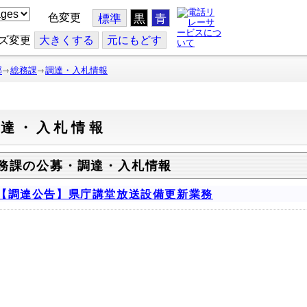
色変更
標準
黒
青
ズ変更
大
きくする
元
にもどす
部
総務課
調達・入札情報
調達・入札情報
務課の公募・調達・入札情報
【調達公告】県庁講堂放送設備更新業務