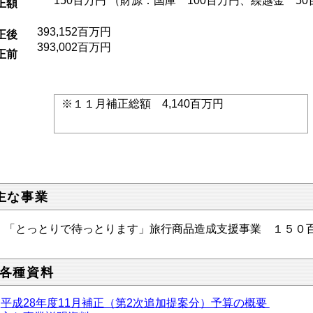
150百万円 （財源：国庫 100百万円、繰越金 50
正額
393,152百万円
正後
393,002百万円
正前
※１１月補正総額 4,140百万円
.主な事業
「とっとりで待っとります」旅行商品造成支援事業 １５０
.各種資料
平成28年度11月補正（第2次追加提案分）予算の概要