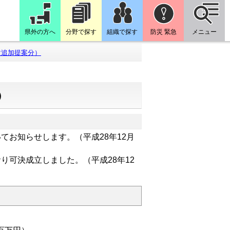
県外の方へ
分野で探す
組織で探す
防災 緊急
メニュー
次追加提案分）
）
てお知らせします。（平成28年12月
り可決成立しました。（平成28年12