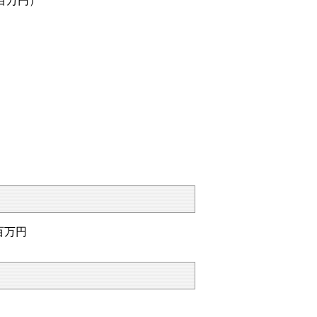
百万円）
百万円