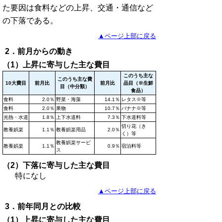
た要因は食料などの上昇、交通・通信など
の下落である。
▲ページ上部に戻る
2．前月からの動き
（1）上昇に寄与した主な費目
このうち主な
このうち主な費
10大費目
前月比
前月比
品目（※生鮮
目（中分類）
食品）
食料
2.0％
野菜・海藻
14.1％
レタス※等
食料
2.0％
果物
10.7％
バナナ※等
光熱・水道
1.8％
上下水道料
7.3％
下水道料等
切り花（き
教養娯楽
1.1％
教養娯楽用品
2.0％
く）等
教養娯楽サービ
教養娯楽
1.1％
0.9％
宿泊料等
ス
（2）下落に寄与した主な費目
特になし
▲ページ上部に戻る
3．前年同月との比較
（1）上昇に寄与した主な費目