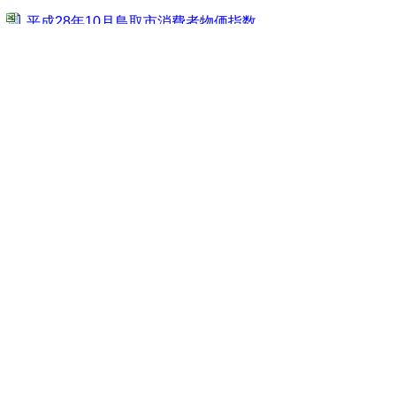
平成28年10月鳥取市消費者物価指数
（Excelファイル、74KB）
鳥取市生鮮食品指数（Excelファイル、
71KB）
鳥取市10大費目指数（Excelファイ
ル、82KB）
全国・中国地方県庁所在地別総合指数
（Excelファイル、61KB）
鳥取市中分類指数（Excelファイル、
91KB）
▲ページ上部に戻る
III．基準改定の概要
基準改定の概要（Excelファイル、
60KB）
▲ページ上部に戻る