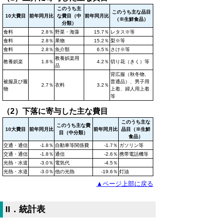
このうち主
このうち主な品目
10大費目
前年同月比
な費目（中
前年同月比
（※生鮮食品）
分類）
食料
2.8％
野菜・海藻
15.7％
レタス※等
食料
2.8％
果物
15.2％
梨※等
食料
2.8％
魚介類
6.5％
さけ※等
教養娯楽用
教養娯楽
1.8％
4.2％
切り花（きく）等
品
背広服（秋冬物、
被服及び履
普通品）、男子用
2.7％
衣料
3.2％
物
上着、婦人用上着
等
（2）下落に寄与した主な費目
このうち主な
このうち主な費
10大費目
前年同月比
前年同月比
品目（※生鮮
目（中分類）
食品）
交通・通信
-1.8％
自動車等関係費
-1.7％
ガソリン等
交通・通信
-1.8％
通信
-2.6％
携帯電話機等
光熱・水道
-3.0％
電気代
-4.5％
光熱・水道
-3.0％
他の光熱
-19.6％
灯油
▲ページ上部に戻る
II．統計表