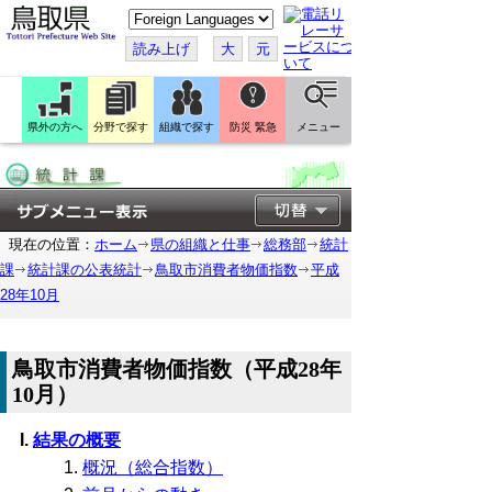
こ
の
ペ
読み上げ
大
元
ー
ジ
を
翻
訳
県外の方へ
分野で探す
組織で探す
防災 緊急
メニュー
す
る
現在の位置：
ホーム
県の組織と仕事
総務部
統計
課
統計課の公表統計
鳥取市消費者物価指数
平成
28年10月
鳥取市消費者物価指数（平成28年
10月）
結果の概要
概況（総合指数）