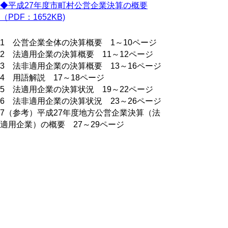
◆平成27年度市町村公営企業決算の概要
（PDF：1652KB)
1 公営企業全体の決算概要 1～10ページ
2 法適用企業の決算概要 11～12ページ
3 法非適用企業の決算概要 13～16ページ
4 用語解説 17～18ページ
5 法適用企業の決算状況 19～22ページ
6 法非適用企業の決算状況 23～26ページ
7（参考）平成27年度地方公営企業決算（法
適用企業）の概要 27～29ページ
▲ページ上部に戻る
と
個人情報保護
|
リンクについて
|
著作権に
り
ついて
|
アクセシビリティ
ネ
鳥取県 地域社会振興部 市町村課
ッ