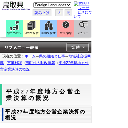
こ
の
ペ
読み上げ
大
元
ー
ジ
を
翻
訳
県外の方へ
分野で探す
組織で探す
防災 緊急
メニュー
す
る
現在の位置：
ホーム
県の組織と仕事
地域社会振興
部
市町村課
市町村の財政情報
平成27年度地方公
営企業決算の概況
平成27年度地方公営企
業決算の概況
平成27年度地方公営企業決算の
概況