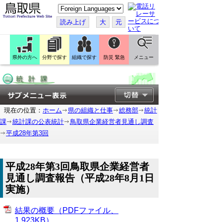
こ
の
ペ
読み上げ
大
元
ー
ジ
を
翻
訳
県外の方へ
分野で探す
組織で探す
防災 緊急
メニュー
す
る
現在の位置：
ホーム
県の組織と仕事
総務部
統計
課
統計課の公表統計
鳥取県企業経営者見通し調査
平成28年第3回
平成28年第3回鳥取県企業経営者
見通し調査報告（平成28年8月1日
実施）
結果の概要（PDFファイル、
1,923KB）