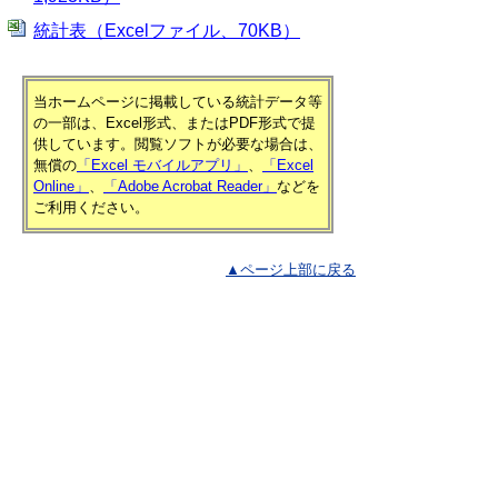
統計表（Excelファイル、70KB）
当ホームページに掲載している統計データ等
の一部は、Excel形式、またはPDF形式で提
供しています。閲覧ソフトが必要な場合は、
無償の
「Excel モバイルアプリ」
、
「Excel
Online」
、
「Adobe Acrobat Reader」
などを
ご利用ください。
▲ページ上部に戻る
と
個人情報保護
|
リンクについて
|
著作権に
り
ついて
|
アクセシビリティ
ネ
鳥取県 総務部 統計課
ッ
住所 〒680-8570
ト
鳥取県鳥取市東町1丁目220
電話
0857-26-7103
へ
ファクシミリ 0857-23-5033