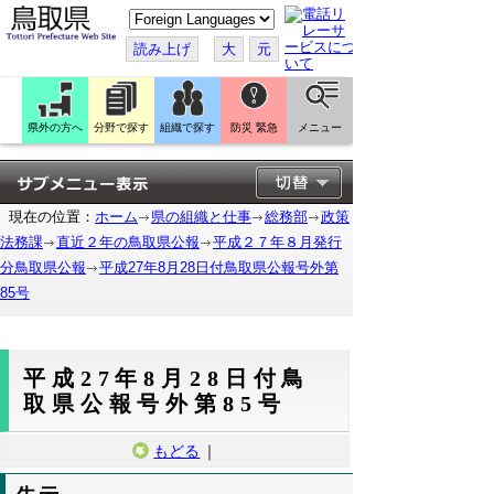
こ
の
ペ
読み上げ
大
元
ー
ジ
を
翻
訳
県外の方へ
分野で探す
組織で探す
防災 緊急
メニュー
す
る
現在の位置：
ホーム
県の組織と仕事
総務部
政策
法務課
直近２年の鳥取県公報
平成２７年８月発行
分鳥取県公報
平成27年8月28日付鳥取県公報号外第
85号
平成27年8月28日付鳥
取県公報号外第85号
もどる
｜