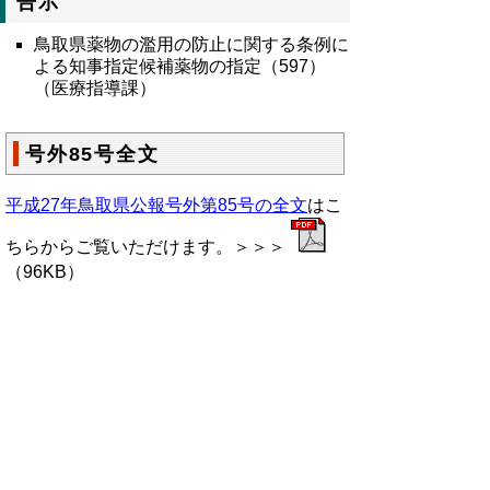
告示
鳥取県薬物の濫用の防止に関する条例に
よる知事指定候補薬物の指定（597）
（医療指導課）
号外85号全文
平成27年鳥取県公報号外第85号の全文
はこ
ちらからご覧いただけます。＞＞＞
（96KB）
▲ページ上部に戻る
と
個人情報保護
|
リンクについて
|
著作権に
り
ついて
|
アクセシビリティ
ネ
鳥取県総務部政策法務課
ッ