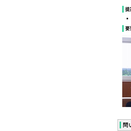
提
要
問