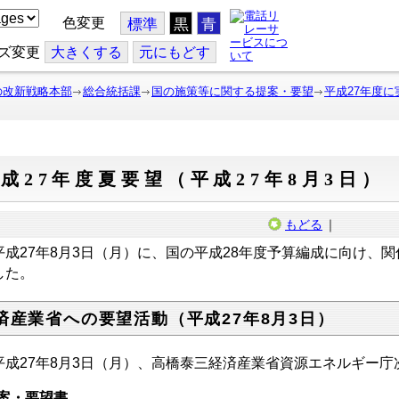
色変更
標準
黒
青
ズ変更
大
きくする
元
にもどす
の改新戦略本部
総合統括課
国の施策等に関する提案・要望
平成27年度
成27年度夏要望（平成27年8月3日）
もどる
｜
成27年8月3日（月）に、国の平成28年度予算編成に向け、
した。
済産業省への要望活動（平成27年8月3日）
成27年8月3日（月）、高橋泰三経済産業省資源エネルギー庁
案・要望書