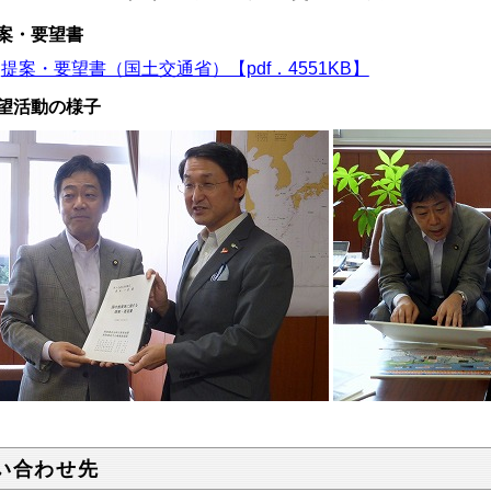
案・要望書
提案・要望書（国土交通省）【pdf．4551KB】
望活動の様子
い合わせ先