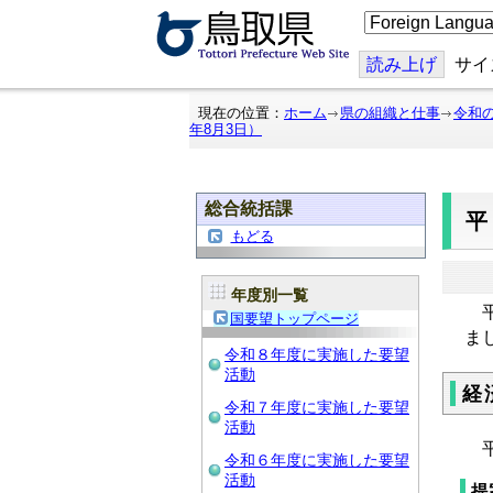
こ
の
ペ
ー
読み上げ
サイ
ジ
を
翻
現在の位置：
ホーム
県の組織と仕事
令和
訳
年8月3日）
す
る
総合統括課
平
もどる
年度別一覧
平
国要望トップページ
ま
令和８年度に実施した要望
活動
経
令和７年度に実施した要望
活動
平
令和６年度に実施した要望
活動
提