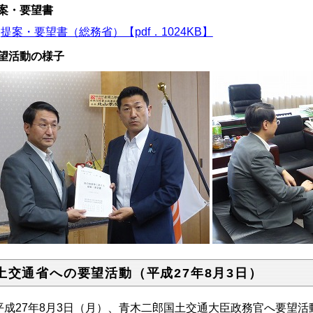
案・要望書
提案・要望書（総務省）【pdf．1024KB】
望活動の様子
土交通省への要望活動（平成27年8月3日）
成27年8月3日（月）、青木二郎国土交通大臣政務官へ要望活