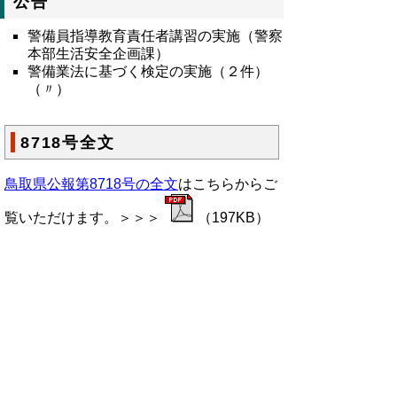
公告
警備員指導教育責任者講習の実施（警察
本部生活安全企画課）
警備業法に基づく検定の実施（２件）
（〃）
8718号全文
鳥取県公報第8718号の全文
はこちらからご
覧いただけます。＞＞＞
（197KB）
▲ページ上部に戻る
と
個人情報保護
|
リンクについて
|
著作権に
り
ついて
|
アクセシビリティ
ネ
鳥取県総務部政策法務課
ッ