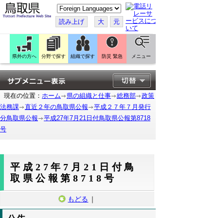
こ
の
ペ
読み上げ
大
元
ー
ジ
を
翻
訳
県外の方へ
分野で探す
組織で探す
防災 緊急
メニュー
す
る
現在の位置：
ホーム
県の組織と仕事
総務部
政策
法務課
直近２年の鳥取県公報
平成２７年７月発行
分鳥取県公報
平成27年7月21日付鳥取県公報第8718
号
平成27年7月21日付鳥
取県公報第8718号
もどる
｜