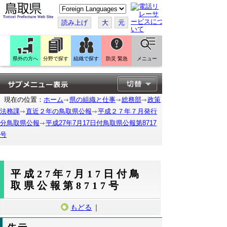
こ
の
ペ
読み上げ
大
元
ー
ジ
を
翻
訳
県外の方へ
分野で探す
組織で探す
防災 緊急
メニュー
す
る
現在の位置：
ホーム
県の組織と仕事
総務部
政策
法務課
直近２年の鳥取県公報
平成２７年７月発行
分鳥取県公報
平成27年7月17日付鳥取県公報第8717
号
平成27年7月17日付鳥
取県公報第8717号
もどる
｜