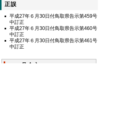
正誤
平成27年６月30日付鳥取県告示第459号
中訂正
平成27年６月30日付鳥取県告示第460号
中訂正
平成27年６月30日付鳥取県告示第461号
中訂正
8717号全文
鳥取県公報第8717号の全文
はこちらからご
覧いただけます。＞＞＞
（236KB）
▲ページ上部に戻る
と
個人情報保護
|
リンクについて
|
著作権に
り
ついて
|
アクセシビリティ