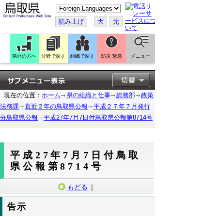
こ
の
ペ
読み上げ
大
元
ー
ジ
を
翻
訳
県外の方へ
分野で探す
組織で探す
防災 緊急
メニュー
す
る
現在の位置：
ホーム
県の組織と仕事
総務部
政策
法務課
直近２年の鳥取県公報
平成２７年７月発行
分鳥取県公報
平成27年7月7日付鳥取県公報第8714号
平成27年7月7日付鳥取
県公報第8714号
もどる
｜
告示