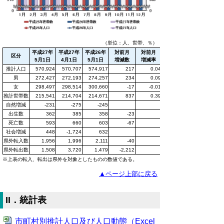
（単位：人、世帯、％）
平成27年
平成27年
平成26年
対前月
対前月
区分
5月1日
4月1日
5月1日
増減数
増減率
推計人口
570,924
570,707
574,917
217
0.04
男
272,427
272,193
274,257
234
0.09
女
298,497
298,514
300,660
-17
-0.01
推計世帯数
215,541
214,704
214,671
837
0.39
自然増減
-231
-275
-245
出生数
362
385
358
-23
死亡数
593
660
603
-67
社会増減
448
-1,724
632
県外転入数
1,956
1,996
2,111
-40
県外転出数
1,508
3,720
1,479
-2,212
※上表の転入、転出は県外を対象としたものの数値である。
▲ページ上部に戻る
II．統計表
市町村別推計人口及び人口動態（Excel