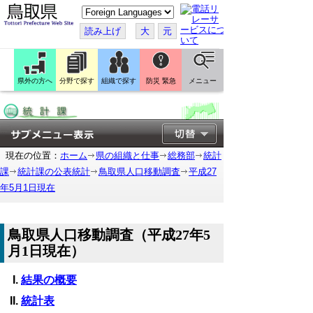
こ
の
ペ
読み上げ
大
元
ー
ジ
を
翻
訳
県外の方へ
分野で探す
組織で探す
防災 緊急
メニュー
す
る
現在の位置：
ホーム
県の組織と仕事
総務部
統計
課
統計課の公表統計
鳥取県人口移動調査
平成27
年5月1日現在
鳥取県人口移動調査（平成27年5
月1日現在）
結果の概要
統計表