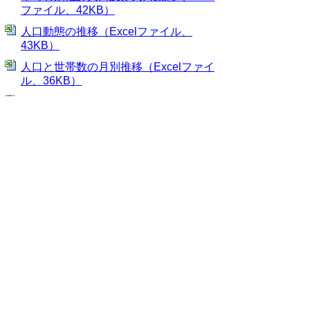
ファイル、42KB）
人口動態の推移（Excelファイル、
43KB）
人口と世帯数の月別推移（Excelファイ
ル、36KB）
年齢5歳階級別県外転入及び県外転出
者数、地域別県外転入転出者数（Excel
ファイル、50KB）
▲ページ上部に戻る
当ホームページに掲載している統計データ等
の一部は、Excel形式、またはPDF形式で提
供しています。閲覧ソフトが必要な場合は、
無償の
「Excel モバイルアプリ」
、
「Excel
Online」
、
「Adobe Acrobat Reader」
などを
ご利用ください。
▲ページ上部に戻る