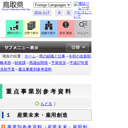
こ
の
ペ
読み上げ
大
元
ー
ジ
を
翻
訳
県外の方へ
分野で探す
組織で探す
防災 緊急
メニュー
す
る
現在の位置：
ホーム
県の組織と仕事
令和の改新戦
略本部
財政課
県議会関係
予算状況
平成27年度
当初予算
重点事業別参考資料
重点事業別参考資料
もどる
｜
１ 産業未来・雇用創造
事業別参考資料（産業未来・雇用創