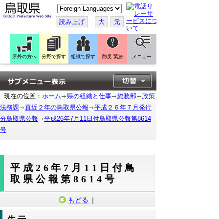
こ
の
ペ
読み上げ
大
元
ー
ジ
を
翻
訳
県外の方へ
分野で探す
組織で探す
防災 緊急
メニュー
す
る
現在の位置：
ホーム
県の組織と仕事
総務部
政策
法務課
直近２年の鳥取県公報
平成２６年７月発行
分鳥取県公報
平成26年7月11日付鳥取県公報第8614
号
平成26年7月11日付鳥
取県公報第8614号
もどる
｜