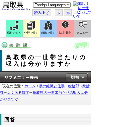
こ
の
ペ
読み上げ
大
元
ー
ジ
を
翻
訳
県外の方へ
分野で探す
組織で探す
防災 緊急
メニュー
す
る
鳥取県の一世帯当たりの
収入は分かりますか
現在の位置：
ホーム
県の組織と仕事
総務部
統計
課
よくある質問
鳥取県の一世帯当たりの収入は分
かりますか
回答