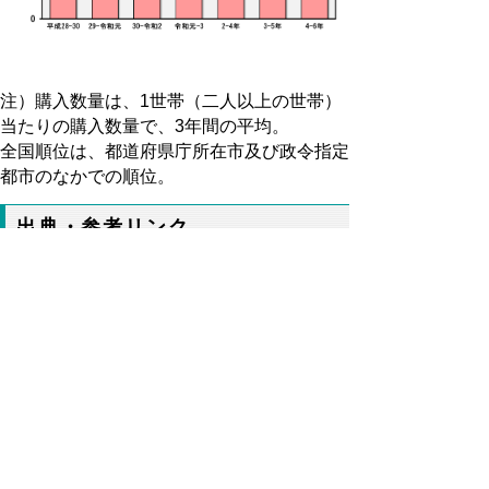
注）購入数量は、
1
世帯（二人以上の世帯）
当たりの購入数量で、
3
年間の平均。
全国順位は、都道府県庁所在市及び政令指定
都市のなかでの順位。
出典・参考リンク
総務省統計局
「家計調査」
以下にも記載があります。
鳥取県統計課ホームページ
「家計調査」
▲ページ上部に戻る
と
個人情報保護
|
リンクについて
|
著作権に
り
ついて
|
アクセシビリティ