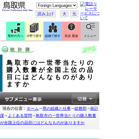
こ
の
ペ
読み上げ
大
元
ー
ジ
を
翻
訳
県外の方へ
分野で探す
組織で探す
防災 緊急
メニュー
す
る
鳥取市の一世帯当たりの
購入数量が全国上位の品
目にはどんなものがあり
ますか
現在の位置：
ホーム
県の組織と仕事
総務部
統計
課
よくある質問
鳥取市の一世帯当たりの購入数量
が全国上位の品目にはどんなものがありますか