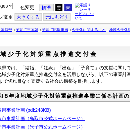
色変更
標準
黒
青
ズ変更
大
きくする
元
にもどす
も家庭部
子育て王国課
子育て応援担当
少子化に関すること
地域少子化
地域少子化対策重点推進交付金
取県では、「結婚」「妊娠」「出産」「子育て」の支援に関し
地域少子化対策重点推進交付金を活用しながら、以下の事業計画
”まで切れ目なく支援する社会の構築を目指します。
和８年度地域少子化対策重点推進事業に係る計画の
県事業計画 (pdf:248KB)
取市事業計画（鳥取市公式ホームページ）
子市事業計画（米子市公式ホームページ）