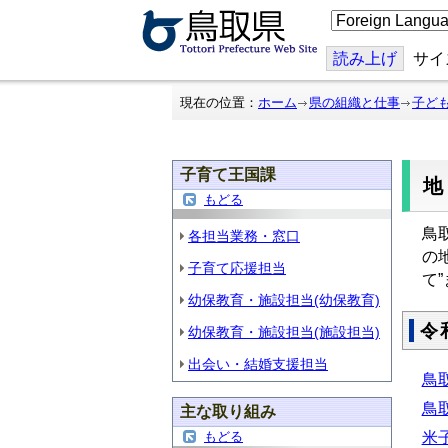
こ
の
ペ
ー
読み上げ
サイ
ジ
を
翻
現在の位置：
ホーム
県の組織と仕事
子ど
訳
す
る
子育て王国課
もどる
鳥
各担当業務・窓口
の
子育て応援担当
て
幼保教育・施設担当(幼保教育)
令
幼保教育・施設担当(施設担当)
出会い・結婚支援担当
鳥取
鳥
主な取り組み
米
もどる