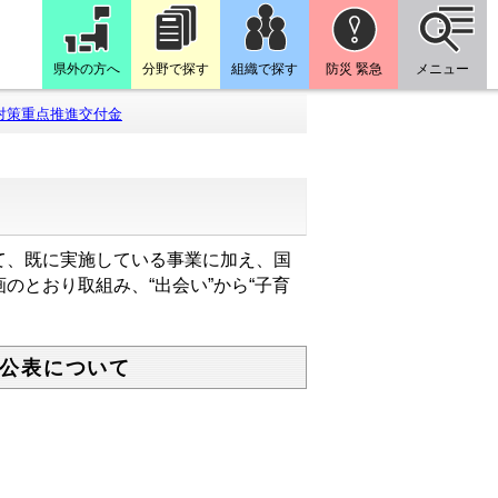
県外の方へ
分野で探す
組織で探す
防災 緊急
メニュー
対策重点推進交付金
て、既に実施している事業に加え、国
のとおり取組み、“出会い”から“子育
公表について