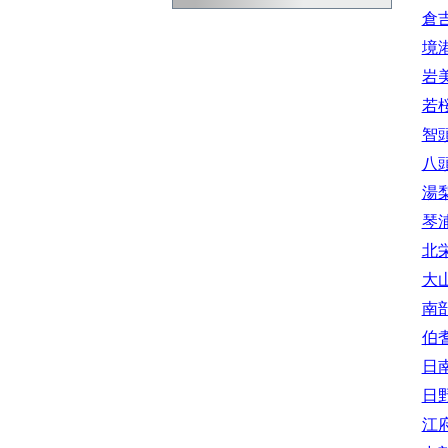
倉
境
岩
若
智
八
湯
琴
北
大
南
伯
日
日
江