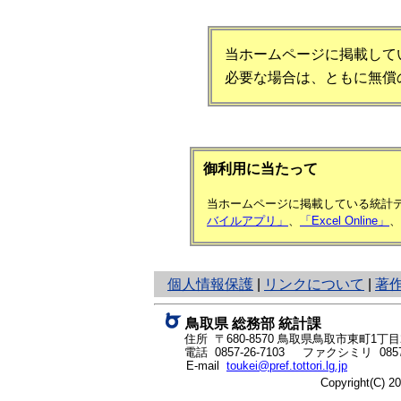
当ホームページに掲載してい
必要な場合は、ともに無償
御利用に当たって
当ホームページに掲載している統計デ
バイルアプリ」
、
「Excel Online」
、
と
個人情報保護
|
リンクについて
|
著
り
ネ
鳥取県 総務部 統計課
ッ
住所 〒680-8570
鳥取県鳥取市東町1丁目2
ト
電話
0857-26-7103
ファクシミリ 0857-
E-mail
toukei@pref.tottori.lg.jp
へ
Copyright(C) 
の