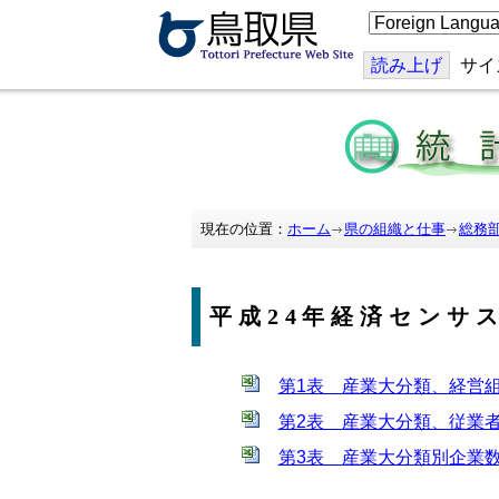
こ
の
ペ
ー
読み上げ
サイ
ジ
を
翻
訳
す
る
現在の位置：
ホーム
県の組織と仕事
総務
平成24年経済センサ
第1表 産業大分類、経営組
第2表 産業大分類、従業者
第3表 産業大分類別企業数