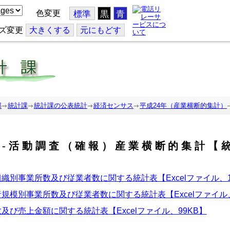
色変更
標準
黒
青
ズ変更
大
きくする
元
にもどす
部
統計課
統計課の公表統計
経済センサス
平成24年（産業横断的集計）
ス-活動調査（確報）産業横断的集計【
織別事業所数及び従業者数に関する統計表【Excelファイル、1
規模別事業所数及び従業者数に関する統計表【Excelファイル、
及び売上金額に関する統計表【Excelファイル、99KB】