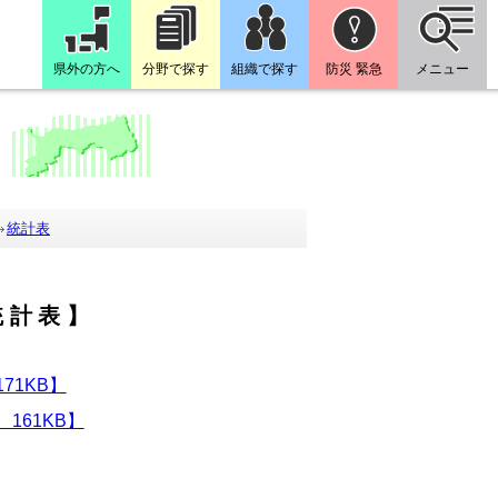
県外の方へ
分野で探す
組織で探す
防災 緊急
メニュー
統計表
統計表】
71KB】
161KB】