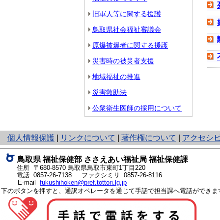
旧軍人等に関する援護
鳥取県社会福祉審議会
原爆被爆者に関する援護
災害時の被災者支援
地域福祉の推進
災害救助法
公衆衛生医師の採用について
と
個人情報保護
|
リンクについて
|
著作権について
|
アクセシ
り
ネ
鳥取県 福祉保健部 ささえあい福祉局 福祉保健課
ッ
住所 〒680-8570
鳥取県鳥取市東町1丁目220
ト
電話
0857-26-7138
ファクシミリ 0857-26-8116
E-mail
fukushihoken@pref.tottori.lg.jp
へ
下のボタンを押すと、通訳オペレータを通じて手話で担当課へ電話ができま
の