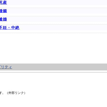
死産
婚姻
離婚
不妊・中絶
ビリティ
す。（外部リンク）