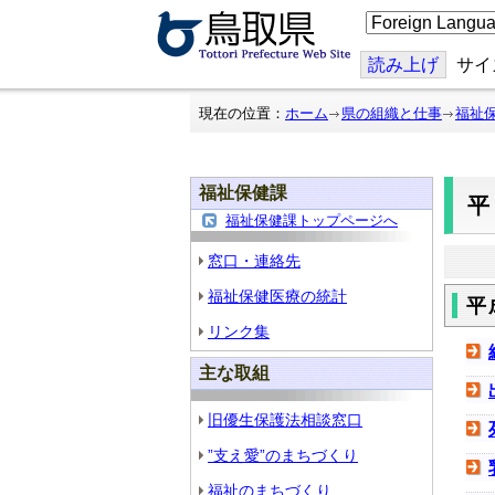
こ
の
ペ
ー
読み上げ
サイ
ジ
を
翻
現在の位置：
ホーム
県の組織と仕事
福祉
訳
す
る
福祉保健課
福祉保健課トップページへ
窓口・連絡先
福祉保健医療の統計
平
リンク集
主な取組
旧優生保護法相談窓口
”支え愛”のまちづくり
福祉のまちづくり