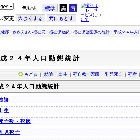
色変更
標準
黒
青
ズ変更
大
きくする
元
にもどす
保健部
ささえあい福祉局
福祉保健課
福祉保健医療の統計
平成２４年人
平成２４年人口動態統計
もどる
｜
総論
｜
出生
｜
死亡数・死因
｜
乳児死亡
｜
死産
成２４年人口動態統計
総論
出生
死亡数・死因
乳児死亡