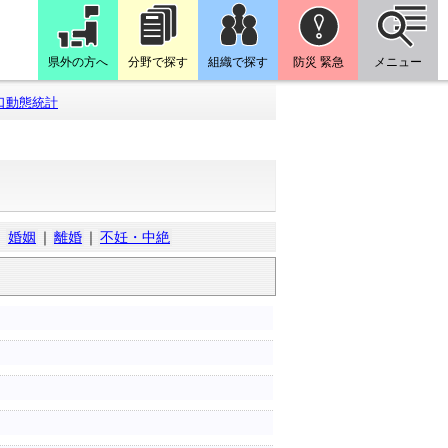
県外の方へ
分野で探す
組織で探す
防災 緊急
メニュー
口動態統計
｜
婚姻
｜
離婚
｜
不妊・中絶