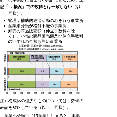
記
「I．概況」での数値とは一致しない
（以
下、同様）。
管理，補助的経済活動のみを行う事業所
産業細分類が格付不能の事業所
卸売の商品販売額（仲立手数料を除
く）、小売の商品販売額及び仲立手数料
のいずれの金額も無い事業所
注）構成比の僅少なものについては、数値の
表記を省略している（以下、同様）。
産業小分類別（19産業）に見ると、事業