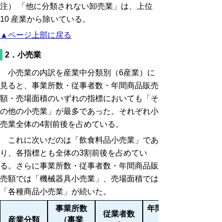
注） 「他に分類されない卸売業」は、上位
10 産業から除いている。
▲ページ上部に戻る
2．小売業
小売業の内訳を産業中分類別（6産業）に
見ると、事業所数・従事者数・年間商品販売
額・売場面積のいずれの指標においても「そ
の他の小売業」が最多であった。それぞれ小
売業全体の4割前後を占めている。
これに次いだのは「飲食料品小売業」であ
り、各指標とも全体の3割前後を占めてい
る。さらに事業所数・従事者数・年間商品販
売額では「機械器具小売業」、売場面積では
「各種商品小売業」が続いた。
事業所数
年間商品販
従業者数
産業分類
（事業