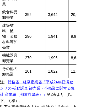
業
飲食料品
352
3,644
20,622,692
卸売業
建築材
料、鉱
物・金属
290
1,941
9,973,523
材料等卸
売業
機械器具
270
1,996
8,682,185
卸売業
その他の
261
1,822
12,614,721
卸売業
注）
総務省・経済産業省「平成24年経済セ
ンサス-活動調査 卸売業・小売業に関する集
計 産業編（都道府県表）」
第2表より（以
下、同様）。
以下の事業所は含まない集計であるため、上