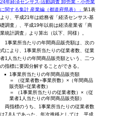
24年経済センサス-活動調査 卸売業・小売業
に関する集計 産業編（都道府県表）」
第1表
より、平成21年は総務省「経済センサス-基
礎調査」、平成19年以前は経済産業省「商
業統計調査」より算出（以下、同様）。
1事業所当たりの年間商品販売額は、次の
式により、1事業所当たりの従業者数、従業
者1人当たりの年間商品販売額という、二つ
の指標に要因分解することができる。
1事業所当たりの年間商品販売額
＝ （従業者数÷事業所数）×（年間商品
販売額÷従業者数）
＝ （1事業所当たりの従業者数）×（従
業者1人当たりの年間商品販売額）
両指標のうち、1事業所当たりの従業者数
は7.8人であった。年次推移としては、平成
11年調査以降、漸減の趨勢にある。一方、
従業者1人当たりの年間商品販売額は4,661