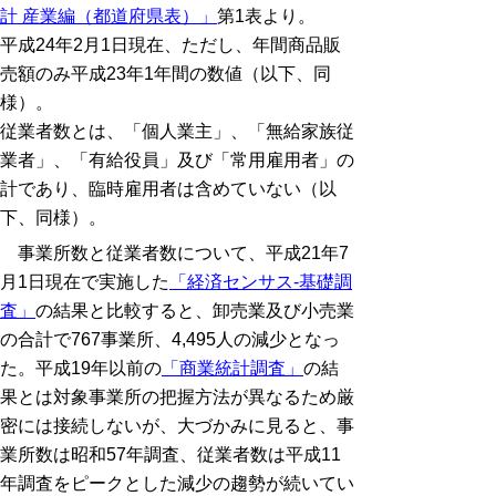
計 産業編（都道府県表）」
第1表より。
平成24年2月1日現在、ただし、年間商品販
売額のみ平成23年1年間の数値（以下、同
様）。
従業者数とは、「個人業主」、「無給家族従
業者」、「有給役員」及び「常用雇用者」の
計であり、臨時雇用者は含めていない（以
下、同様）。
事業所数と従業者数について、平成21年7
月1日現在で実施した
「経済センサス-基礎調
査」
の結果と比較すると、卸売業及び小売業
の合計で767事業所、4,495人の減少となっ
た。平成19年以前の
「商業統計調査」
の結
果とは対象事業所の把握方法が異なるため厳
密には接続しないが、大づかみに見ると、事
業所数は昭和57年調査、従業者数は平成11
年調査をピークとした減少の趨勢が続いてい