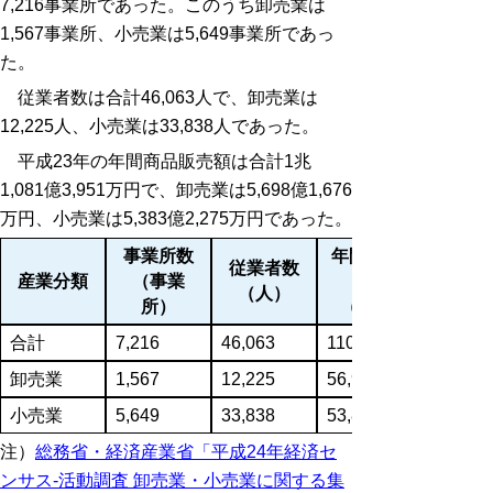
7,216事業所であった。このうち卸売業は
1,567事業所、小売業は5,649事業所であっ
た。
従業者数は合計46,063人で、卸売業は
12,225人、小売業は33,838人であった。
平成23年の年間商品販売額は合計1兆
1,081億3,951万円で、卸売業は5,698億1,676
万円、小売業は5,383億2,275万円であった。
事業所数
年間商品販
従業者数
産業分類
（事業
（人）
所）
（万円）
合計
7,216
46,063
110,813,951
卸売業
1,567
12,225
56,981,676
小売業
5,649
33,838
53,832,275
注）
総務省・経済産業省「平成24年経済セ
ンサス-活動調査 卸売業・小売業に関する集