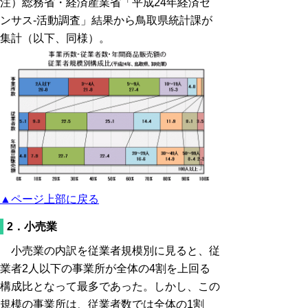
注）総務省・経済産業省「平成24年経済セ
ンサス-活動調査」結果から鳥取県統計課が
集計（以下、同様）。
▲ページ上部に戻る
2．小売業
小売業の内訳を従業者規模別に見ると、従
業者2人以下の事業所が全体の4割を上回る
構成比となって最多であった。しかし、この
規模の事業所は、従業者数では全体の1割