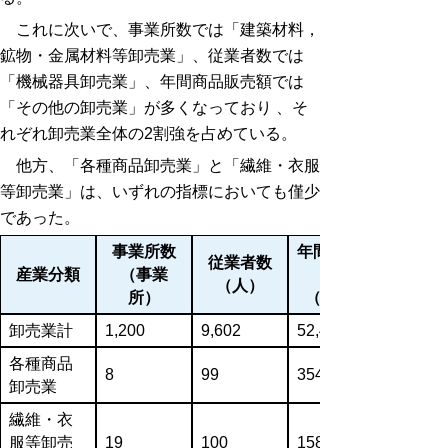
これに次いで、事業所数では「建築材料，
鉱物・金属材料等卸売業」、従業者数では
「機械器具卸売業」、年間商品販売額では
「その他の卸売業」が多くなっており 、そ
れぞれ卸売業全体の2割強を占めている。
他方、「各種商品卸売業」と「繊維・衣服
等卸売業」は、いずれの指標においても僅少
であった。
事業所数
年間商品販
従業者数
産業分類
（事業
（人）
所）
（万円）
卸売業計
1,200
9,602
52,406,396
各種商品
8
99
354,313
卸売業
繊維・衣
服等卸売
19
100
158,962