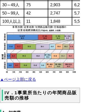
30～49人
75
2,903
6,212,609
50～99人
42
2,747
5,780,726
100人以上
11
1,848
5,574,929
▲ページ上部に戻る
IV．1事業所当たりの年間商品販
売額の推移