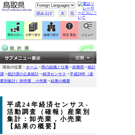
こ
の
ペ
読み上げ
大
元
ー
ジ
を
翻
訳
県外の方へ
分野で探す
組織で探す
防災 緊急
メニュー
す
る
現在の位置：
ホーム
県の組織と仕事
総務部
統計
課
統計課の公表統計
経済センサス
平成24年（産
業別集計）卸売業，小売業
結果の概要
平成24年経済センサス-
活動調査（確報）産業別
集計：卸売業，小売業
【結果の概要】