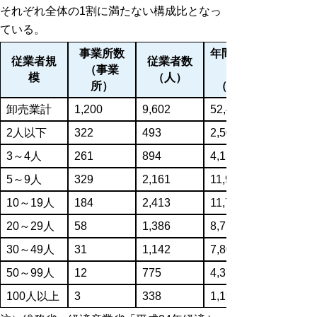
それぞれ全体の1割に満たない構成比となっ
ている。
事業所数
年間商品販
従業者規
従業者数
（事業
模
（人）
所）
（万円）
卸売業計
1,200
9,602
52,406,396
2人以下
322
493
2,505,124
3～4人
261
894
4,159,832
5～9人
329
2,161
11,908,730
10～19人
184
2,413
11,739,218
20～29人
58
1,386
8,714,011
30～49人
31
1,142
7,809,979
50～99人
12
775
4,378,678
100人以上
3
338
1,190,824