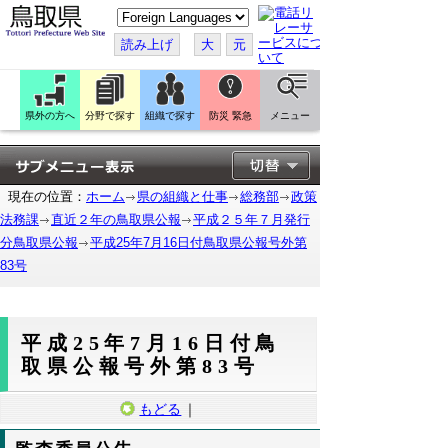
こ
の
ペ
読み上げ
大
元
ー
ジ
を
翻
訳
県外の方へ
分野で探す
組織で探す
防災 緊急
メニュー
す
る
現在の位置：
ホーム
県の組織と仕事
総務部
政策
法務課
直近２年の鳥取県公報
平成２５年７月発行
分鳥取県公報
平成25年7月16日付鳥取県公報号外第
83号
平成25年7月16日付鳥
取県公報号外第83号
もどる
｜